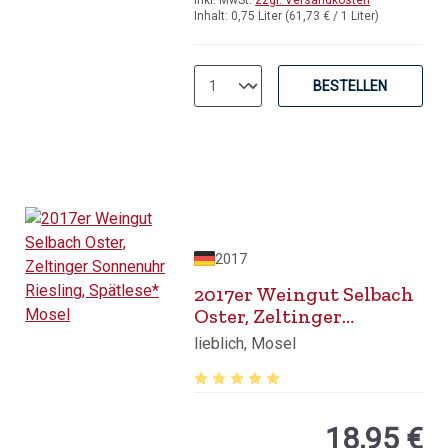
inkl. MwSt.
zzgl. Versandkosten
Inhalt:
0,75 Liter
(61,73 € / 1 Liter)
BESTELLEN
2017
2017er Weingut Selbach
Oster, Zeltinger
Sonnenuhr Riesling,
lieblich, Mosel
Spätlese* Mosel
Durchschnittliche Bewertung von 5 v
18,95 €