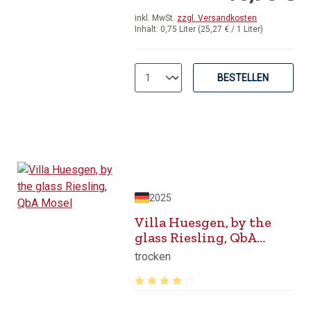
inkl. MwSt.
zzgl. Versandkosten
Inhalt:
0,75 Liter
(25,27 € / 1 Liter)
BESTELLEN
2025
Villa Huesgen, by the
glass Riesling, QbA
Mosel
trocken
Durchschnittliche Bewertung von 4.1