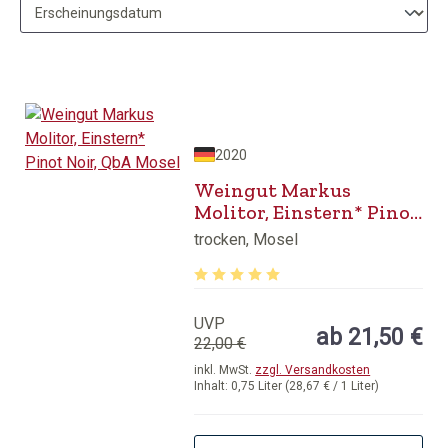
2020
Weingut Markus
Molitor, Einstern* Pinot
Noir, QbA Mosel
trocken, Mosel
Durchschnittliche Bewertung von 5 v
UVP
ab 21,50 €
22,00 €
inkl. MwSt.
zzgl. Versandkosten
Inhalt:
0,75 Liter
(28,67 € / 1 Liter)