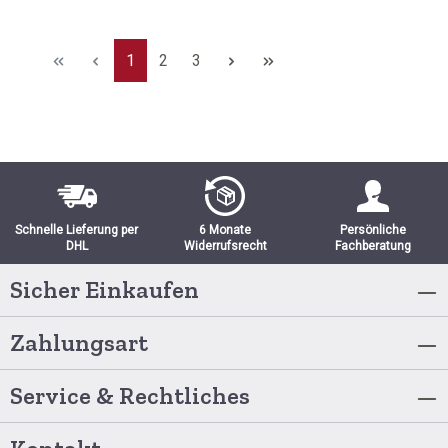
Seite
Seite
Seite
1
2
3
Schnelle Lieferung per
6 Monate
Persönliche
DHL
Widerrufsrecht
Fachberatung
Sicher Einkaufen
Zahlungsart
Service & Rechtliches