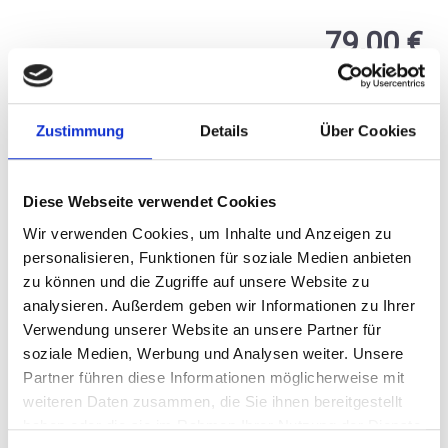
Durchschnittliche Bewertung von 4.2
79,00 €
inkl. MwSt.
zzgl. Versandkosten
Inhalt:
7,50 Liter
(10,53 € / 1 Liter)
Zustimmung
Details
Über Cookies
BESTELLEN
Diese Webseite verwendet Cookies
Wir verwenden Cookies, um Inhalte und Anzeigen zu
personalisieren, Funktionen für soziale Medien anbieten
zu können und die Zugriffe auf unsere Website zu
analysieren. Außerdem geben wir Informationen zu Ihrer
Verwendung unserer Website an unsere Partner für
2025
soziale Medien, Werbung und Analysen weiter. Unsere
Sparpaket: 6 Flaschen
Partner führen diese Informationen möglicherweise mit
Villa Huesgen, by the
weiteren Daten zusammen, die Sie ihnen bereitgestellt
glass Riesling, QbA
trocken
haben oder die sie im Rahmen Ihrer Nutzung der Dienste
Mosel