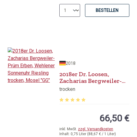
BESTELLEN
2018
2018er Dr. Loosen,
Zacharias Bergweiler-
Prüm Erben, Wehlener
trocken
Sonnenuhr Riesling
trocken, Mosel "GG"
Durchschnittliche Bewertung von 5 v
66,50 €
inkl. MwSt.
zzgl. Versandkosten
Inhalt:
0,75 Liter
(88,67 € / 1 Liter)