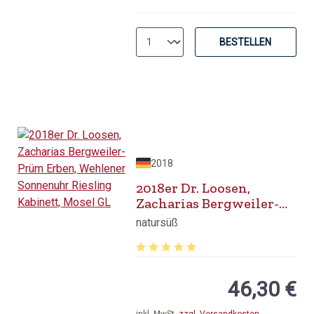
BESTELLEN
2018
2018er Dr. Loosen,
Zacharias Bergweiler-
Prüm Erben, Wehlener
natursüß
Sonnenuhr Riesling
Kabinett, Mosel GL
Durchschnittliche Bewertung von 5 v
46,30 €