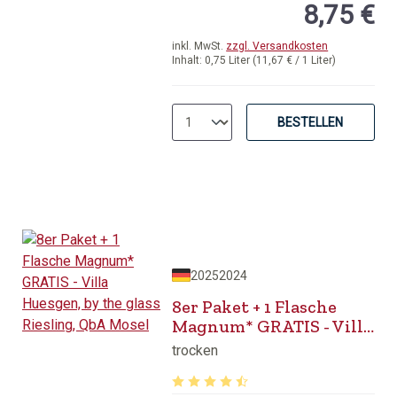
8,75 €
inkl. MwSt.
zzgl. Versandkosten
Inhalt:
0,75 Liter
(11,67 € / 1 Liter)
BESTELLEN
2025
2024
8er Paket + 1 Flasche
Magnum* GRATIS - Villa
Huesgen, by the glass
trocken
Riesling, QbA Mosel