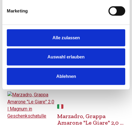
Durchschnittliche Bewertung von 5 v
Marketing
44,80 €
inkl. MwSt.
zzgl. Versandkosten
Inhalt:
0,70 Liter
(64,00 € / 1 Liter)
Alle zulassen
BESTELLEN
Auswahl erlauben
Ablehnen
Marzadro, Grappa
Amarone "Le Giare" 2,0 l
Magnum in