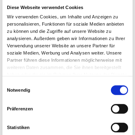
Durchschnittliche Bewertung von 5 v
Diese Webseite verwendet Cookies
39,80 €
Wir verwenden Cookies, um Inhalte und Anzeigen zu
personalisieren, Funktionen für soziale Medien anbieten
inkl. MwSt.
zzgl. Versandkosten
Inhalt:
0,70 Liter
(56,86 € / 1 Liter)
zu können und die Zugriffe auf unsere Website zu
analysieren. Außerdem geben wir Informationen zu Ihrer
Verwendung unserer Website an unsere Partner für
BESTELLEN
soziale Medien, Werbung und Analysen weiter. Unsere
Partner führen diese Informationen möglicherweise mit
weiteren Daten zusammen, die Sie ihnen bereitgestellt
haben oder die sie im Rahmen Ihrer Nutzung der Dienste
gesammelt haben.
Einwilligungsauswahl
Notwendig
Präferenzen
Marzadro, Grappa
Riserva di Amarone
della Valpolicella Giare
Statistiken
ORIGINE 55% - 0,70 l