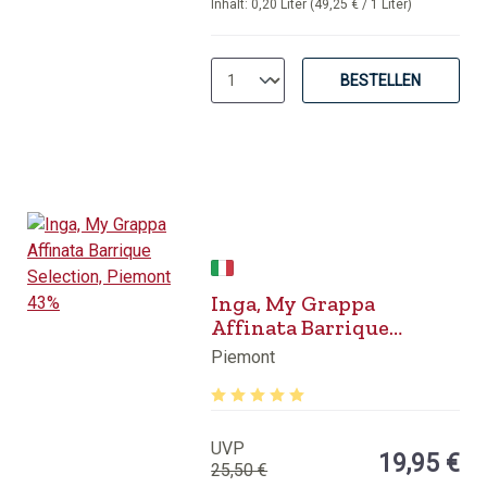
Inhalt:
0,20 Liter
(49,25 € / 1 Liter)
BESTELLEN
Inga, My Grappa
Affinata Barrique
Selection, Piemont 43%
Piemont
Durchschnittliche Bewertung von 5 v
UVP
19,95 €
25,50 €