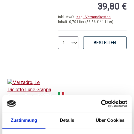
39,80 €
inkl. MwSt.
zzgl. Versandkosten
Inhalt:
0,70 Liter
(56,86 € / 1 Liter)
BESTELLEN
Marzadro, Le Diciotto
Lune Grappa Riserva
Botte PORTO 42% 0.70 l
Zustimmung
Details
Über Cookies