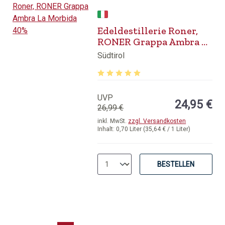
Edeldestillerie Roner,
RONER Grappa Ambra La
Morbida 40%
Südtirol
Durchschnittliche Bewertung von 5 v
UVP
24,95 €
26,99 €
inkl. MwSt.
zzgl. Versandkosten
Inhalt:
0,70 Liter
(35,64 € / 1 Liter)
BESTELLEN