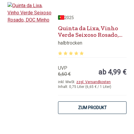
2025
Quinta da Lixa, Vinho
Verde Seixoso Rosado,
DOC Minho
halbtrocken
Durchschnittliche Bewertung von 5 v
UVP
ab 4,99 €
6,60 €
inkl. MwSt.
zzgl. Versandkosten
Inhalt:
0,75 Liter
(6,65 € / 1 Liter)
ZUM PRODUKT