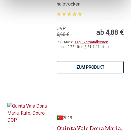
Minho
halbtrocken
Durchschnittliche Bewertung von 5 v
UVP
ab 4,88 €
6,60 €
inkl. MwSt.
zzgl. Versandkosten
Inhalt:
0,75 Liter
(6,51 € / 1 Liter)
ZUM PRODUKT
2019
Quinta Vale Dona Maria,