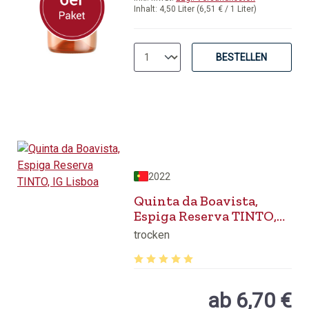
Inhalt:
4,50 Liter
(6,51 € / 1 Liter)
BESTELLEN
2022
Quinta da Boavista,
Espiga Reserva TINTO,
IG Lisboa
trocken
Durchschnittliche Bewertung von 5 v
ab 6,70 €