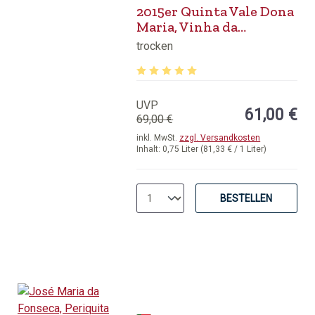
2015er Quinta Vale Dona
Maria, Vinha da
Francisca, Douro DOP
trocken
Durchschnittliche Bewertung von 5 v
UVP
61,00 €
69,00 €
inkl. MwSt.
zzgl. Versandkosten
Inhalt:
0,75 Liter
(81,33 € / 1 Liter)
BESTELLEN