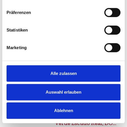
Präferenzen
Durchschnittliche Bewertung von 5 v
UVP
4,89 €
4,99 €
Statistiken
inkl. MwSt.
zzgl. Versandkosten
Inhalt:
0,75 Liter
(6,52 € / 1 Liter)
Marketing
BESTELLEN
Alle zulassen
Auswahl erlauben
2025
Ablehnen
Quinta da Lixa, Vinho
Verde Escudo Real, DOC