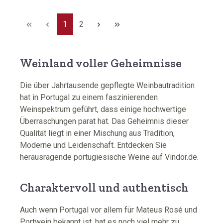
Seite
Seite
1
2
Weinland voller Geheimnisse
Die über Jahrtausende gepflegte Weinbautradition
hat in Portugal zu einem faszinierenden
Weinspektrum geführt, dass einige hochwertige
Überraschungen parat hat. Das Geheimnis dieser
Qualität liegt in einer Mischung aus Tradition,
Moderne und Leidenschaft. Entdecken Sie
herausragende portugiesische Weine auf Vindor.de.
Charaktervoll und authentisch
Auch wenn Portugal vor allem für Mateus Rosé und
Portwein bekannt ist, hat es noch viel mehr zu