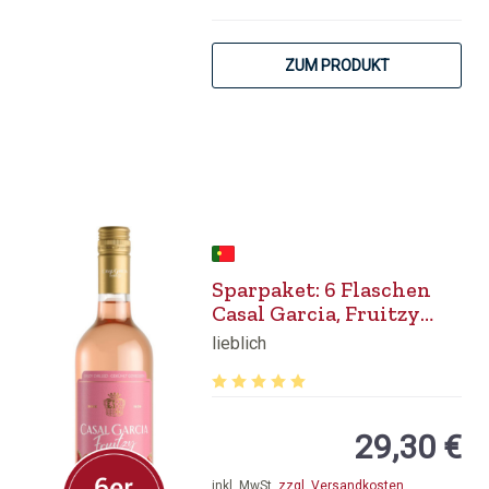
ZUM PRODUKT
Sparpaket: 6 Flaschen
Casal Garcia, Fruitzy
Strawberry
lieblich
Durchschnittliche Bewertung von 5 v
29,30 €
inkl. MwSt.
zzgl. Versandkosten