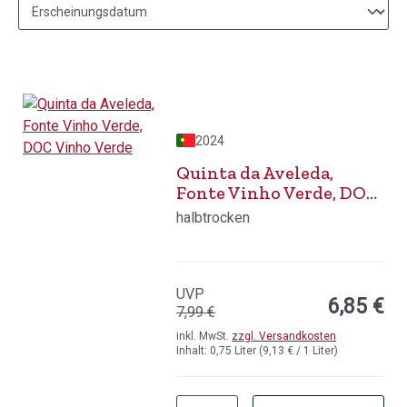
2024
Quinta da Aveleda,
Fonte Vinho Verde, DOC
Vinho Verde
halbtrocken
UVP
6,85 €
7,99 €
inkl. MwSt.
zzgl. Versandkosten
Inhalt:
0,75 Liter
(9,13 € / 1 Liter)