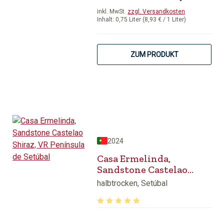
inkl. MwSt.
zzgl. Versandkosten
Inhalt:
0,75 Liter
(8,93 € / 1 Liter)
ZUM PRODUKT
2024
Casa Ermelinda,
Sandstone Castelao
Shiraz, VR Península de
halbtrocken, Setúbal
Setúbal
Durchschnittliche Bewertung von 5 v