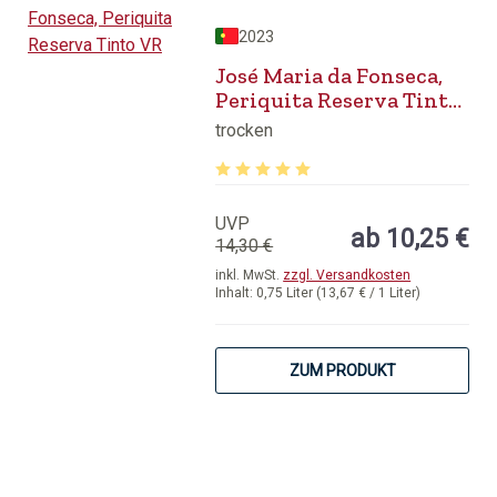
2023
José Maria da Fonseca,
Periquita Reserva Tinto
VR
trocken
Durchschnittliche Bewertung von 5 v
UVP
ab 10,25 €
14,30 €
inkl. MwSt.
zzgl. Versandkosten
Inhalt:
0,75 Liter
(13,67 € / 1 Liter)
ZUM PRODUKT