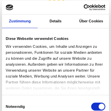
Durchschnittliche Bewertung von 4 v
UVP
ab 4,39 €
5,90 €
Zustimmung
Details
Über Cookies
inkl. MwSt.
zzgl. Versandkosten
Inhalt:
0,75 Liter
(5,85 € / 1 Liter)
Diese Webseite verwendet Cookies
AUSGETRUNKEN
Wir verwenden Cookies, um Inhalte und Anzeigen zu
personalisieren, Funktionen für soziale Medien anbieten
zu können und die Zugriffe auf unsere Website zu
analysieren. Außerdem geben wir Informationen zu Ihrer
Verwendung unserer Website an unsere Partner für
soziale Medien, Werbung und Analysen weiter. Unsere
Partner führen diese Informationen möglicherweise mit
weiteren Daten zusammen, die Sie ihnen bereitgestellt
haben oder die sie im Rahmen Ihrer Nutzung der Dienste
Casal Garcia Vinho
gesammelt haben.
Verde, DOC Vinho Verde
Einwilligungsauswahl
Notwendig
halbtrocken