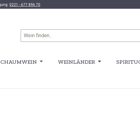
ügung:
0221 - 677 896 70
SCHAUMWEIN
WEINLÄNDER
SPIRITU