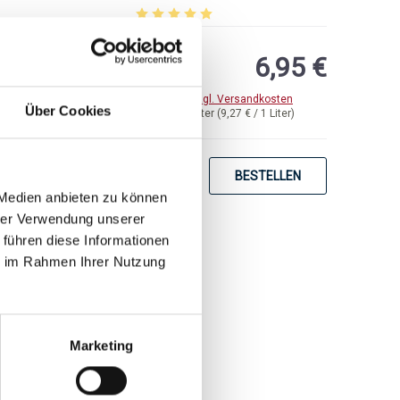
von 5 Sternen
Durchschnittliche Bewertung von 5 von 5 
6,95 €
inkl. MwSt.
zzgl. Versandkosten
Über Cookies
Inhalt:
0,75 Liter
(9,27 € / 1 Liter)
BESTELLEN
 Medien anbieten zu können
hrer Verwendung unserer
 führen diese Informationen
ie im Rahmen Ihrer Nutzung
Marketing