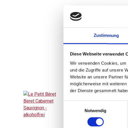
7,35 
inkl. MwSt.
zzgl. Versandkosten
Zustimmung
Inhalt:
0,75 Liter
(9,80 € / 1 Liter)
Diese Webseite verwendet 
BESTELLEN
Wir verwenden Cookies, um I
und die Zugriffe auf unsere 
Website an unsere Partner fü
möglicherweise mit weiteren
der Dienste gesammelt habe
Einwilligungsauswahl
Notwendig
Le Petit Béret Beret
Cabernet Sauvignon -
alkoholfrei