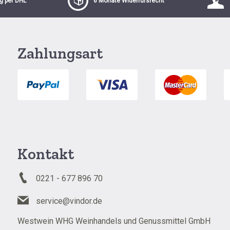
g per DHL
6 Monate Widerrufsrecht
Zahlungsart
Kontakt
0221 - 677 896 70
service@vindor.de
Westwein WHG Weinhandels und Genussmittel GmbH