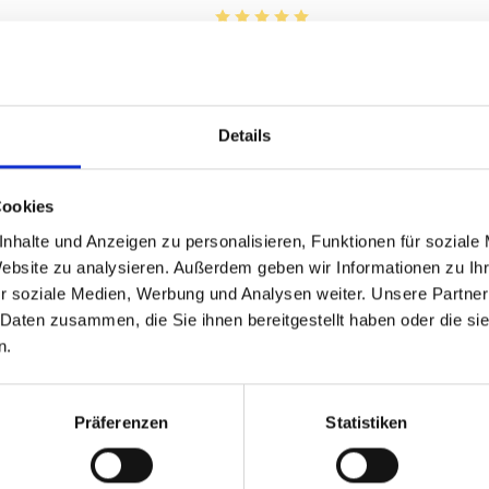
Durchschnittliche Bewertung von 5 
€
11,85 €
inkl. MwSt.
zzgl. Versandkosten
Details
Inhalt:
0,75 Liter
(15,80 € / 1 Liter)
Cookies
BESTELLEN
nhalte und Anzeigen zu personalisieren, Funktionen für soziale
Website zu analysieren. Außerdem geben wir Informationen zu I
r soziale Medien, Werbung und Analysen weiter. Unsere Partner
 Daten zusammen, die Sie ihnen bereitgestellt haben oder die s
n.
Präferenzen
Statistiken