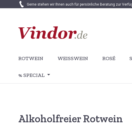
Gerne stehen wir Ihnen auch für persönliche Beratung zur Verf
 Hauptinhalt springen
Zur Suche springen
Zur Hauptnavigation springen
ROTWEIN
WEISSWEIN
ROSÉ
% SPECIAL
Alkoholfreier Rotwein