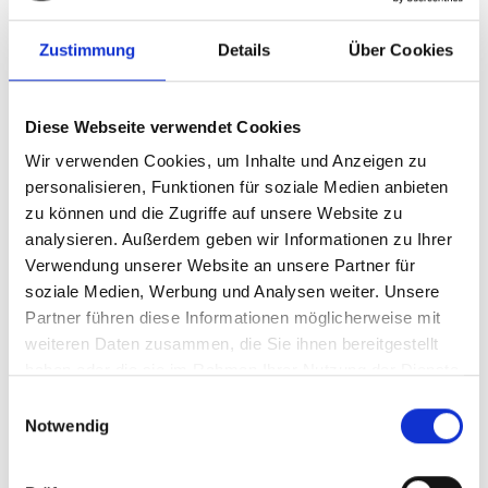
inkl. MwSt.
zzgl. Versandkosten
Inhalt:
0,75 Liter
(14,00 € / 1 Liter)
Zustimmung
Details
Über Cookies
BESTELLEN
Diese Webseite verwendet Cookies
Wir verwenden Cookies, um Inhalte und Anzeigen zu
personalisieren, Funktionen für soziale Medien anbieten
zu können und die Zugriffe auf unsere Website zu
analysieren. Außerdem geben wir Informationen zu Ihrer
Verwendung unserer Website an unsere Partner für
soziale Medien, Werbung und Analysen weiter. Unsere
Partner führen diese Informationen möglicherweise mit
Domaine Uby, Bulles
weiteren Daten zusammen, die Sie ihnen bereitgestellt
Sauvignon, Cotes de
haben oder die sie im Rahmen Ihrer Nutzung der Dienste
Gascogne, zero alcoool -
trocken, Südwest Frankreich
gesammelt haben.
Einwilligungsauswahl
alkoholfrei
Notwendig
Durchschnittliche Bewertung von 5 v