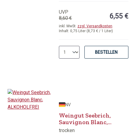
Durchschnittliche Bewertung von 5 v
UVP
6,55 €
8,60 €
inkl. MwSt.
zzgl. Versandkosten
Inhalt:
0,75 Liter
(8,73 € / 1 Liter)
BESTELLEN
NV
Weingut Seebrich,
Sauvignon Blanc,
ALKOHOLFREI
trocken