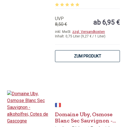
Durchschnittliche Bewertung von 5 v
UVP
ab 6,95 €
8,50 €
inkl. MwSt.
zzgl. Versandkosten
Inhalt:
0,75 Liter
(9,27 € / 1 Liter)
ZUM PRODUKT
Domaine Uby, Osmose
Blanc Sec Sauvignon -
alkoholfrei, Cotes de