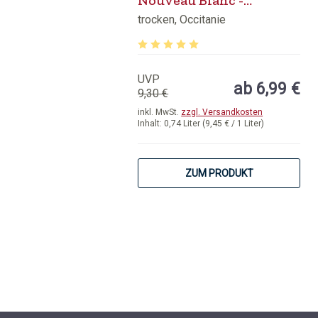
Nouveau Blanc -
alkoholfrei
trocken, Occitanie
Durchschnittliche Bewertung von 5 v
UVP
ab 6,99 €
9,30 €
inkl. MwSt.
zzgl. Versandkosten
Inhalt:
0,74 Liter
(9,45 € / 1 Liter)
ZUM PRODUKT