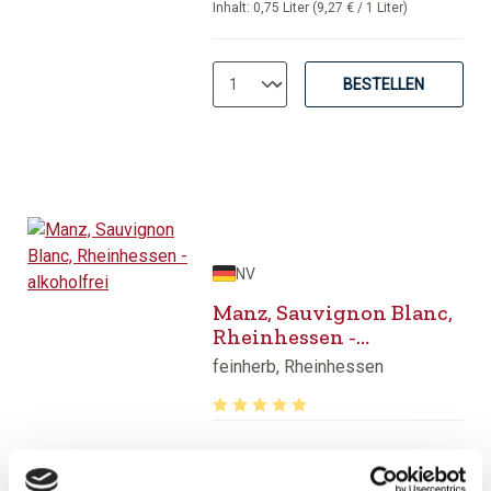
Inhalt:
0,75 Liter
(9,27 € / 1 Liter)
BESTELLEN
NV
Manz, Sauvignon Blanc,
Rheinhessen -
alkoholfrei
feinherb, Rheinhessen
Durchschnittliche Bewertung von 5 v
10,50 €