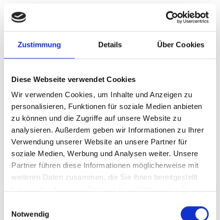
Einsatz von Google (Universal) Analytics zur
Webanalyse
Zur Webseitenanalyse setzt diese Website Google
Zustimmung
Details
Über Cookies
(Universal) Analytics ein. Der Webanalysedienst ist ein
Angebot der Google Ireland Limited, einer nach
irischem Recht eingetragenen und betriebenen
Diese Webseite verwendet Cookies
Gesellschaft mit Sitz in Gordon House, Barrow Street,
Wir verwenden Cookies, um Inhalte und Anzeigen zu
Dublin 4, Irland (www.google.de). Dies dient der
personalisieren, Funktionen für soziale Medien anbieten
Wahrung unserer im Rahmen einer
zu können und die Zugriffe auf unsere Website zu
Interessensabwägung überwiegenden berechtigten
analysieren. Außerdem geben wir Informationen zu Ihrer
Interessen an einer optimierten Darstellung unseres
Verwendung unserer Website an unsere Partner für
Angebots gemäß Art. 6 Abs. 1 S. 1 lit. f DSGVO. Google
soziale Medien, Werbung und Analysen weiter. Unsere
(Universal) Analytics verwendet Methoden, die eine
Partner führen diese Informationen möglicherweise mit
Analyse der Benutzung der Website durch Sie
weiteren Daten zusammen, die Sie ihnen bereitgestellt
ermöglichen, wie zum Beispiel Cookies. Die
haben oder die sie im Rahmen Ihrer Nutzung der Dienste
automatisch erhobenen Informationen über Ihre
gesammelt haben.
Einwilligungsauswahl
Benutzung dieser Website werden in der Regel an
Notwendig
einen Server von Google in den USA übertragen und