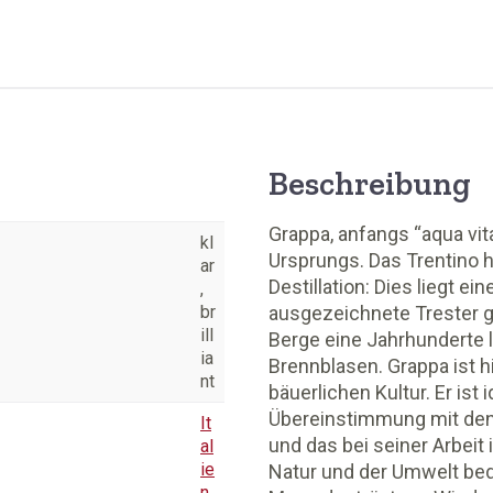
Beschreibung
Grappa, anfangs “aqua vit
kl
Ursprungs. Das Trentino ha
ar
Destillation: Dies liegt 
,
br
ausgezeichnete Trester g
ill
Berge eine Jahrhunderte 
ia
Brennblasen. Grappa ist h
nt
bäuerlichen Kultur. Er ist
Übereinstimmung mit de
It
und das bei seiner Arbei
al
ie
Natur und der Umwelt bed
n