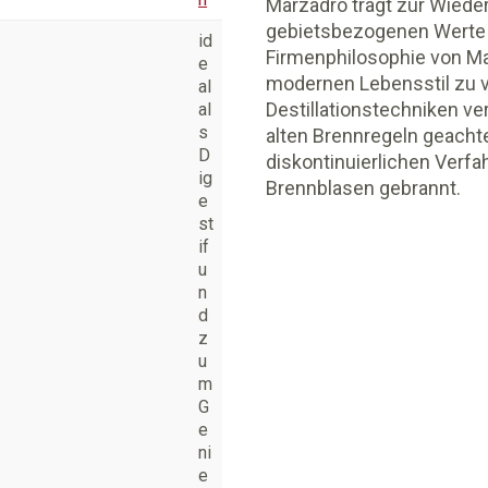
Marzadro trägt zur Wieder
gebietsbezogenen Werte d
id
Firmenphilosophie von Mar
e
modernen Lebensstil zu ve
al
Destillationstechniken ve
al
s
alten Brennregeln geachte
D
diskontinuierlichen Verfa
ig
Brennblasen gebrannt.
e
st
if
u
n
d
z
u
m
G
e
ni
e