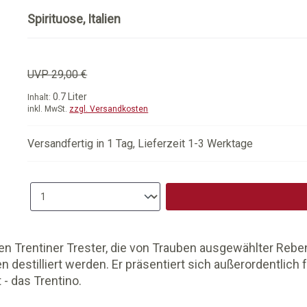
Spirituose, Italien
UVP 29,00 €
0.7 Liter
Inhalt:
inkl. MwSt.
zzgl. Versandkosten
Versandfertig in 1 Tag, Lieferzeit 1-3 Werktage
Produkt Anzahl: Gib den gewünschten
n Trentiner Trester, die von Trauben ausgewählter Rebe
 destilliert werden. Er präsentiert sich außerordentlic
 - das Trentino.