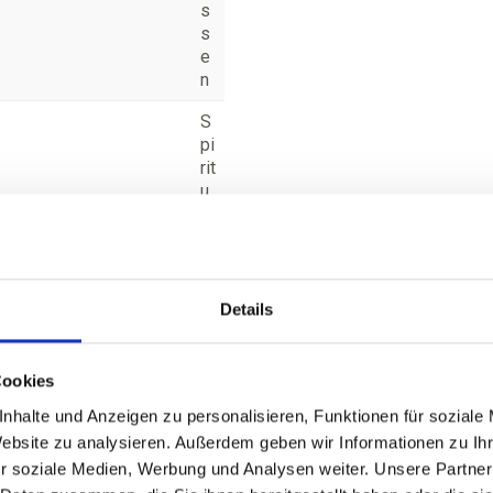
s
s
e
n
S
pi
rit
u
o
s
e
M
Details
ar
z
a
Cookies
dr
nhalte und Anzeigen zu personalisieren, Funktionen für soziale
o
Website zu analysieren. Außerdem geben wir Informationen zu I
Tr
r soziale Medien, Werbung und Analysen weiter. Unsere Partner
e