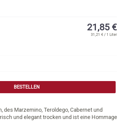
21,85 €
31,21 € / 1 Liter
 Wert ein oder benutze die Schaltflächen
BESTELLEN
n, des Marzemino, Teroldego, Cabernet und
h frisch und elegant trocken und ist eine Hommage