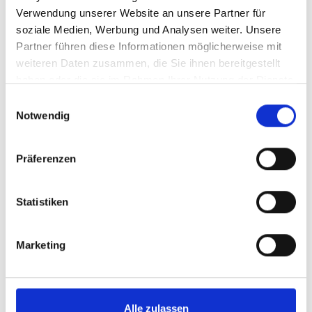
Verwendung unserer Website an unsere Partner für
inkl. MwSt.
zzgl. Versandkosten
soziale Medien, Werbung und Analysen weiter. Unsere
Inhalt:
0,75 Liter
(49,73 € / 1 Liter)
Partner führen diese Informationen möglicherweise mit
weiteren Daten zusammen, die Sie ihnen bereitgestellt
AUSGETRUNKEN
haben oder die sie im Rahmen Ihrer Nutzung der Dienste
gesammelt haben.
Einwilligungsauswahl
Notwendig
Präferenzen
2021
Statistiken
2021er Clos Apalta, Casa
Lapostolle, Colchagua
Marketing
Valley
trocken
Durchschnittliche Bewertung von 5 v
Alle zulassen