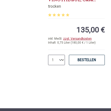
Lapostolle, Colchagua
trocken
Valley
Durchschnittliche Bewertung von 5 v
135,00 €
inkl. MwSt.
zzgl. Versandkosten
Inhalt:
0,75 Liter
(180,00 € / 1 Liter)
BESTELLEN