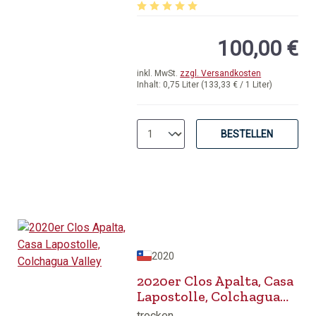
Durchschnittliche Bewertung von 5 v
100,00 €
inkl. MwSt.
zzgl. Versandkosten
Inhalt:
0,75 Liter
(133,33 € / 1 Liter)
BESTELLEN
2020
2020er Clos Apalta, Casa
Lapostolle, Colchagua
Valley
trocken