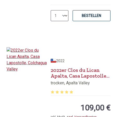
BESTELLEN
2022
2022er Clos du Lican
Apalta, Casa Lapostolle,
Colchagua Valley
trocken, Apalta Valley
Durchschnittliche Bewertung von 5 v
109,00 €