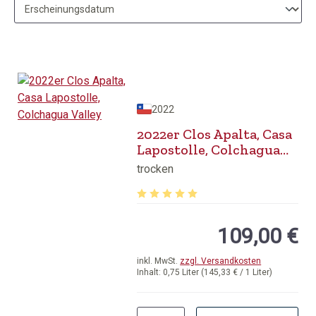
2022
2022er Clos Apalta, Casa
Lapostolle, Colchagua
Valley
trocken
Durchschnittliche Bewertung von 5 v
109,00 €
inkl. MwSt.
zzgl. Versandkosten
Inhalt:
0,75 Liter
(145,33 € / 1 Liter)