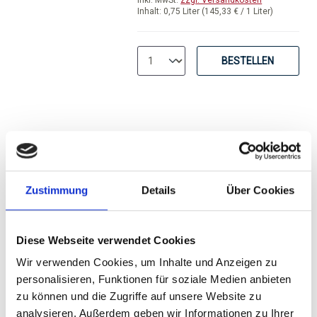
inkl. MwSt.
zzgl. Versandkosten
Inhalt:
0,75 Liter
(145,33 € / 1 Liter)
BESTELLEN
2021
Zustimmung
Details
Über Cookies
2021er Le Petit Clos -
Zweitwein Clos Apalta,
Casa Lapostolle,
Diese Webseite verwendet Cookies
trocken
Colchagua Valley
Wir verwenden Cookies, um Inhalte und Anzeigen zu
personalisieren, Funktionen für soziale Medien anbieten
Durchschnittliche Bewertung von 5 v
zu können und die Zugriffe auf unsere Website zu
37,30 €
analysieren. Außerdem geben wir Informationen zu Ihrer