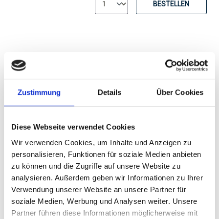
BESTELLEN
Zustimmung
Details
Über Cookies
Weingut Brennfleck,
Silvaner Brut,
traditionelle
Diese Webseite verwendet Cookies
brut
Flaschengärung,
Wir verwenden Cookies, um Inhalte und Anzeigen zu
Franken
personalisieren, Funktionen für soziale Medien anbieten
Durchschnittliche Bewertung von 5 v
zu können und die Zugriffe auf unsere Website zu
15,55 €
analysieren. Außerdem geben wir Informationen zu Ihrer
Verwendung unserer Website an unsere Partner für
inkl. MwSt.
zzgl. Versandkosten
Inhalt:
0,75 Liter
(20,73 € / 1 Liter)
soziale Medien, Werbung und Analysen weiter. Unsere
Partner führen diese Informationen möglicherweise mit