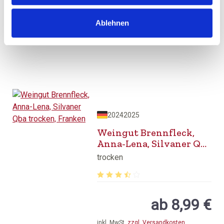
Ablehnen
BESTELLEN
2024
2025
Weingut Brennfleck,
Anna-Lena, Silvaner Qba
trocken, Franken
trocken
Durchschnittliche Bewertung von 3.8
ab 8,99 €
inkl. MwSt.
zzgl. Versandkosten