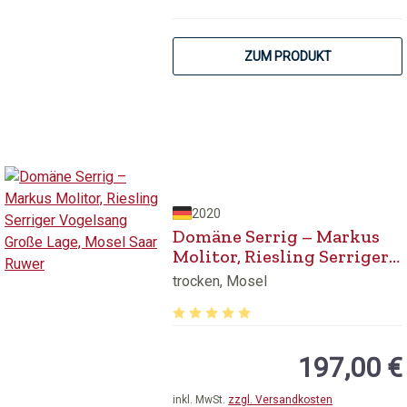
ZUM PRODUKT
2020
Domäne Serrig – Markus
Molitor, Riesling Serriger
Vogelsang Große Lage,
trocken, Mosel
Mosel Saar Ruwer
Durchschnittliche Bewertung von 5 v
197,00 €
inkl. MwSt.
zzgl. Versandkosten