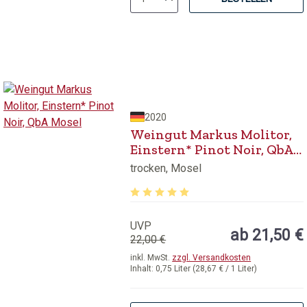
2020
Weingut Markus Molitor,
Einstern* Pinot Noir, QbA
Mosel
trocken, Mosel
Durchschnittliche Bewertung von 5 v
UVP
ab 21,50 €
22,00 €
inkl. MwSt.
zzgl. Versandkosten
Inhalt:
0,75 Liter
(28,67 € / 1 Liter)