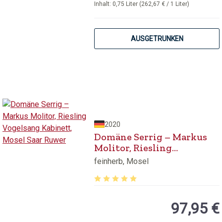
Inhalt:
0,75 Liter
(262,67 € / 1 Liter)
AUSGETRUNKEN
2020
Domäne Serrig – Markus
Molitor, Riesling
Vogelsang Kabinett, Mosel
feinherb, Mosel
Saar Ruwer
Durchschnittliche Bewertung von 5 v
97,95 €