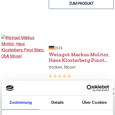
ZUM PRODUKT
2024
Weingut Markus Molitor,
Haus Klosterberg Pinot
Blanc, QbA Mosel
trocken, Mosel
Durchschnittliche Bewertung von 5 v
ab 11,00 €
inkl. MwSt.
zzgl. Versandkosten
Zustimmung
Details
Über Cookies
Inhalt:
0,75 Liter
(14,67 € / 1 Liter)