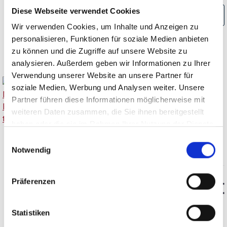
Diese Webseite verwendet Cookies
ZUM PRODUKT
Wir verwenden Cookies, um Inhalte und Anzeigen zu
personalisieren, Funktionen für soziale Medien anbieten
zu können und die Zugriffe auf unsere Website zu
analysieren. Außerdem geben wir Informationen zu Ihrer
Verwendung unserer Website an unsere Partner für
soziale Medien, Werbung und Analysen weiter. Unsere
Partner führen diese Informationen möglicherweise mit
2023
weiteren Daten zusammen, die Sie ihnen bereitgestellt
Weingut Markus Molitor,
haben oder die sie im Rahmen Ihrer Nutzung der Dienste
Schiefersteil Riesling,
weiße Kapsel, trocken, QbA
gesammelt haben.
Einwilligungsauswahl
trocken
Mosel
Notwendig
Durchschnittliche Bewertung von 5 v
Präferenzen
12,75 €
inkl. MwSt.
zzgl. Versandkosten
Statistiken
Inhalt:
0,75 Liter
(17,00 € / 1 Liter)