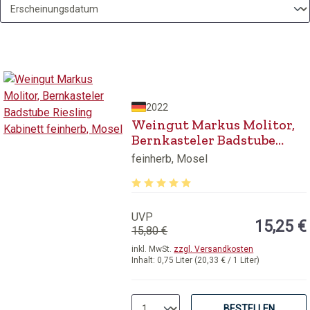
2022
Weingut Markus Molitor,
Bernkasteler Badstube
Riesling Kabinett feinherb,
feinherb, Mosel
Mosel
Durchschnittliche Bewertung von 5 v
UVP
15,25 €
15,80 €
inkl. MwSt.
zzgl. Versandkosten
Inhalt:
0,75 Liter
(20,33 € / 1 Liter)
BESTELLEN