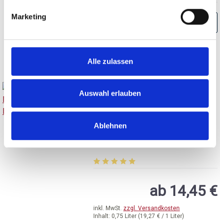
Marketing
BESTELLEN
Alle zulassen
Auswahl erlauben
2023
Weingut Markus Molitor,
Ablehnen
Einstern* Pinot Blanc, QbA
Mosel
trocken, Mosel
Durchschnittliche Bewertung von 5 v
ab 14,45 €
inkl. MwSt.
zzgl. Versandkosten
Inhalt:
0,75 Liter
(19,27 € / 1 Liter)