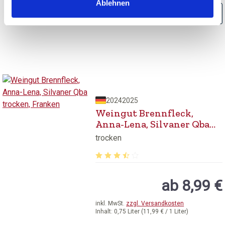
Ablehnen
BESTELLEN
2024
2025
Weingut Brennfleck,
Anna-Lena, Silvaner Qba
trocken, Franken
trocken
Durchschnittliche Bewertung von 3.8
ab 8,99 €
inkl. MwSt.
zzgl. Versandkosten
Inhalt:
0,75 Liter
(11,99 € / 1 Liter)