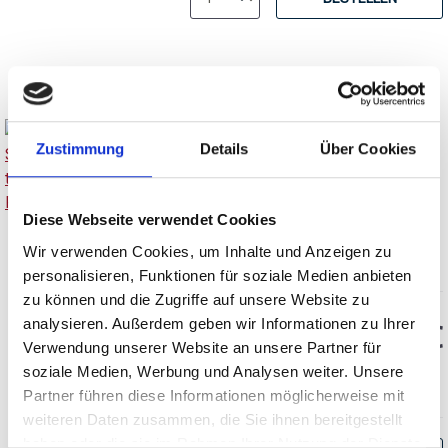
Zustimmung
Details
Über Cookies
Weingut Brennfleck,
Silvaner Brut,
Diese Webseite verwendet Cookies
traditionelle
brut
Wir verwenden Cookies, um Inhalte und Anzeigen zu
Flaschengärung, Franken
personalisieren, Funktionen für soziale Medien anbieten
zu können und die Zugriffe auf unsere Website zu
Durchschnittliche Bewertung von 5 v
analysieren. Außerdem geben wir Informationen zu Ihrer
15,55 €
Verwendung unserer Website an unsere Partner für
soziale Medien, Werbung und Analysen weiter. Unsere
inkl. MwSt.
zzgl. Versandkosten
Inhalt:
0,75 Liter
(20,73 € / 1 Liter)
Partner führen diese Informationen möglicherweise mit
weiteren Daten zusammen, die Sie ihnen bereitgestellt
haben oder die sie im Rahmen Ihrer Nutzung der Dienste