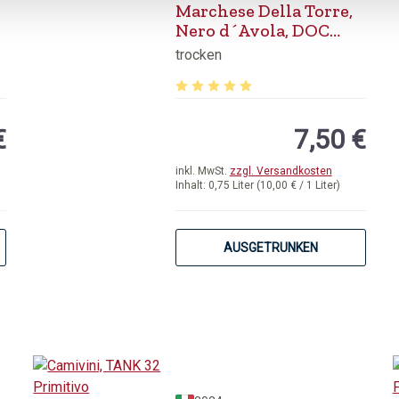
Marchese Della Torre,
Nero d´Avola, DOC
Sicilia
trocken
von 4.86 von 5 Sternen
Durchschnittliche Bewertung von 5 
€
7,50 €
inkl. MwSt.
zzgl. Versandkosten
Inhalt:
0,75 Liter
(10,00 € / 1 Liter)
AUSGETRUNKEN