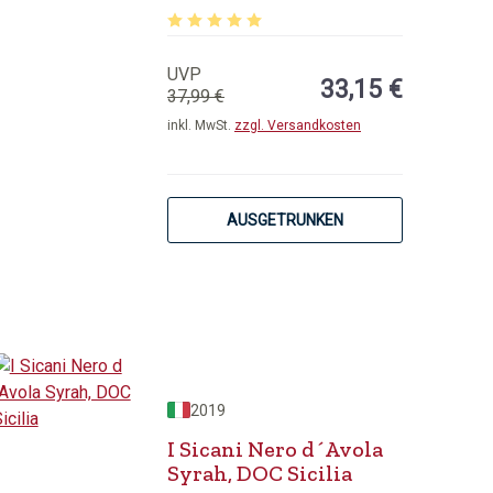
von 5 Sternen
Durchschnittliche Bewertung von 5 von 5 
UVP
33,15 €
37,99 €
inkl. MwSt.
zzgl. Versandkosten
AUSGETRUNKEN
2019
I Sicani Nero d´Avola
Syrah, DOC Sicilia