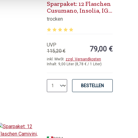
Sparpaket: 12 Flaschen
Cusumano, Insolia, IGT
Sicilia
trocken
von 5 Sternen
Durchschnittliche Bewertung von 5 von 5 
UVP
79,00 €
115,20 €
inkl. MwSt.
zzgl. Versandkosten
Inhalt:
9,00 Liter
(8,78 € / 1 Liter)
BESTELLEN