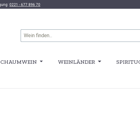
ügung:
0221 - 677 896 70
SCHAUMWEIN
WEINLÄNDER
SPIRITU