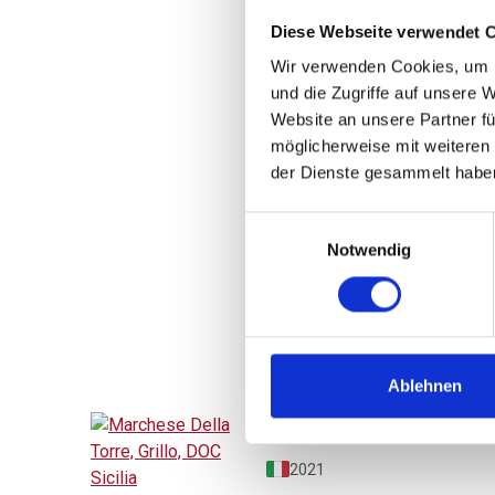
Syrah Appassimento,
IGP Sicilia
Diese Webseite verwendet 
halbtrocken
Wir verwenden Cookies, um I
und die Zugriffe auf unsere 
Durchschnittliche Bewertung 
Website an unsere Partner fü
UVP
ab 6,20 
möglicherweise mit weiteren
9,60 €
der Dienste gesammelt habe
inkl. MwSt.
zzgl. Versandkosten
Inhalt:
0,75 Liter
(8,27 € / 1 Liter)
Einwilligungsauswahl
Notwendig
ZUM PRODUKT
Ablehnen
2021