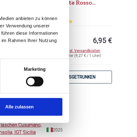
Appassite Rosso
Siciliane, IGT Terre
lieblich
Siciliana
 Medien anbieten zu können
hrer Verwendung unserer
von 5 Sternen
Durchschnittliche Bewertung von 5 von 5 
 führen diese Informationen
UVP
6,95 €
ie im Rahmen Ihrer Nutzung
7,49 €
inkl. MwSt.
zzgl. Versandkosten
Inhalt:
0,75 Liter
(9,27 € / 1 Liter)
Marketing
AUSGETRUNKEN
Alle zulassen
2025