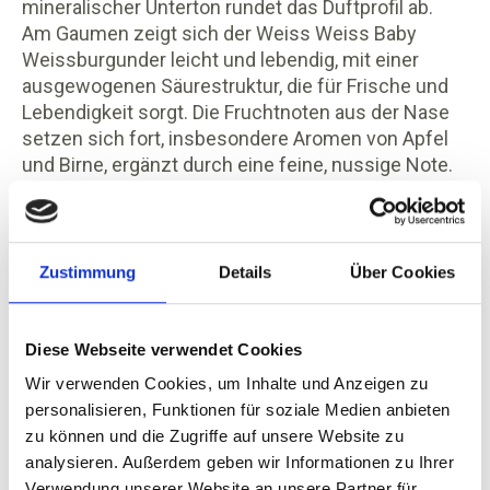
mineralischer Unterton rundet das Duftprofil ab.
Am Gaumen zeigt sich der Weiss Weiss Baby
Weissburgunder leicht und lebendig, mit einer
ausgewogenen Säurestruktur, die für Frische und
Lebendigkeit sorgt. Die Fruchtnoten aus der Nase
setzen sich fort, insbesondere Aromen von Apfel
und Birne, ergänzt durch eine feine, nussige Note.
Der Wein hat eine angenehme, weiche Textur und
ein harmonisches Mundgefühl, das im Abgang mit
einer leichten Mineralität und einem dezenten
Zitrus-Finish endet.
Zustimmung
Details
Über Cookies
Diese Webseite verwendet Cookies
Wir verwenden Cookies, um Inhalte und Anzeigen zu
personalisieren, Funktionen für soziale Medien anbieten
Steckbrief
zu können und die Zugriffe auf unsere Website zu
analysieren. Außerdem geben wir Informationen zu Ihrer
Beschreibung
Verwendung unserer Website an unsere Partner für