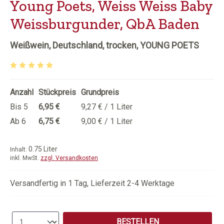
Young Poets, Weiss Weiss Baby
Weissburgunder, QbA Baden
Weißwein, Deutschland, trocken, YOUNG POETS
Durchschnittliche Bewertung von 5 von 5 Sternen
Anzahl
Stückpreis
Grundpreis
Bis
5
6,95 €
9,27 € / 1 Liter
Ab
6
6,75 €
9,00 € / 1 Liter
0.75 Liter
Inhalt:
inkl. MwSt.
zzgl. Versandkosten
Versandfertig in 1 Tag, Lieferzeit 2-4 Werktage
Produkt Anzahl: Gib den gewünschten Wert e
BESTELLEN