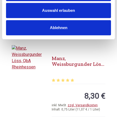
8,85 €
Auswahl erlauben
inkl. MwSt.
zzgl. Versandkosten
Inhalt:
0,75 Liter
(11,80 € / 1 Liter)
Ablehnen
AUSGETRUNKEN
Manz,
Weissburgunder Löss,
QbA Rheinhessen
Durchschnittliche Bewertung von 5 
8,30 €
inkl. MwSt.
zzgl. Versandkosten
Inhalt:
0,75 Liter
(11,07 € / 1 Liter)