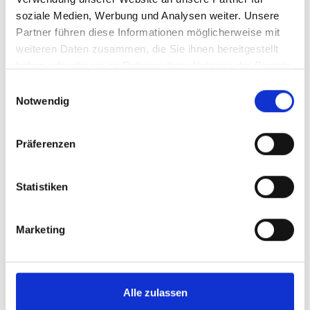
Durchschnittliche Nährwerte pro 100 ml
soziale Medien, Werbung und Analysen weiter. Unsere
Partner führen diese Informationen möglicherweise mit
Bewertungen
weiteren Daten zusammen, die Sie ihnen bereitgestellt
haben oder die sie im Rahmen Ihrer Nutzung der Dienste
gesammelt haben.
Einwilligungsauswahl
Notwendig
Ähnliche Artikel
Präferenzen
Statistiken
Produktgalerie überspringen
Villa Huesgen,
Weissburgunder, QbA
Marketing
Mosel
Durchschnittliche Bewertung von 3.
Alle zulassen