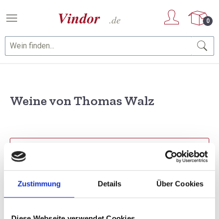
Zum Hauptinhalt springen
0
Weine von Thomas Walz
PRODUKTE FILTERN
Zustimmung
Details
Über Cookies
1 Artikel gefunden
Sortierung
Diese Webseite verwendet Cookies