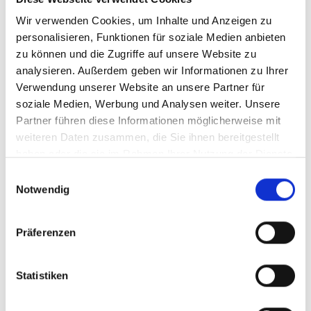
Wir verwenden Cookies, um Inhalte und Anzeigen zu
personalisieren, Funktionen für soziale Medien anbieten
zu können und die Zugriffe auf unsere Website zu
analysieren. Außerdem geben wir Informationen zu Ihrer
Verwendung unserer Website an unsere Partner für
soziale Medien, Werbung und Analysen weiter. Unsere
2024
Partner führen diese Informationen möglicherweise mit
Young Poets, Weiss
weiteren Daten zusammen, die Sie ihnen bereitgestellt
Weiss Baby
haben oder die sie im Rahmen Ihrer Nutzung der Dienste
Weissburgunder, QbA
trocken
gesammelt haben.
Einwilligungsauswahl
Baden
Notwendig
Durchschnittliche Bewertung von 5 v
ab 6,75 €
Präferenzen
inkl. MwSt.
zzgl. Versandkosten
Inhalt:
0,75 Liter
(9,00 € / 1 Liter)
Statistiken