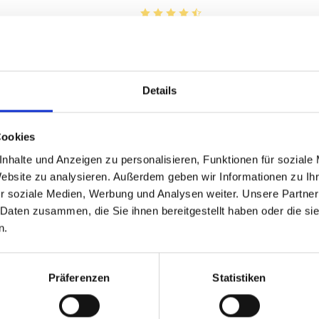
von 5 von 5 Sternen
Durchschnittliche Bewertung von 4.
€
ab 10,35 €
inkl. MwSt.
zzgl. Versandkosten
Details
Inhalt:
0,75 Liter
(13,80 € / 1 Liter)
Cookies
ZUM PRODUKT
nhalte und Anzeigen zu personalisieren, Funktionen für soziale
Website zu analysieren. Außerdem geben wir Informationen zu I
r soziale Medien, Werbung und Analysen weiter. Unsere Partner
 Daten zusammen, die Sie ihnen bereitgestellt haben oder die s
n.
2021
Präferenzen
Statistiken
n
Zenato, Ripassa
Valpolicella Superiore,