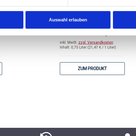
DOC Valpolicella
trocken, Venetien
Auswahl erlauben
von 5 von 5 Sternen
Durchschnittliche Bewertung von 5 
€
ab 16,10 €
inkl. MwSt.
zzgl. Versandkosten
Inhalt:
0,75 Liter
(21,47 € / 1 Liter)
ZUM PRODUKT