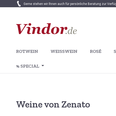
Gerne stehen wir Ihnen auch für persönliche Beratung zur Verf
 Hauptinhalt springen
Zur Suche springen
Zur Hauptnavigation springen
ROTWEIN
WEISSWEIN
ROSÉ
% SPECIAL
Weine von Zenato