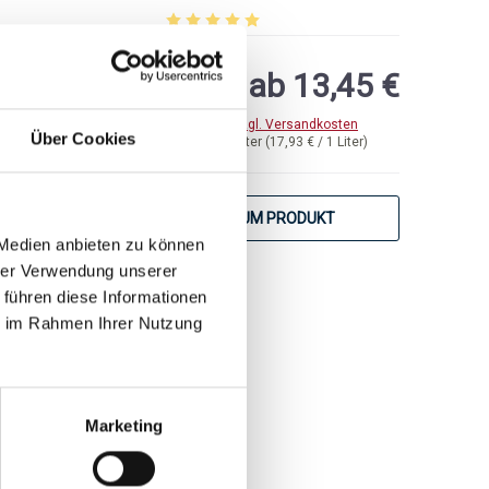
75 von 5 Sternen
Durchschnittliche Bewertung von 5 von 5 
ab 13,45 €
inkl. MwSt.
zzgl. Versandkosten
Über Cookies
Inhalt:
0,75 Liter
(17,93 € / 1 Liter)
ZUM PRODUKT
 Medien anbieten zu können
hrer Verwendung unserer
 führen diese Informationen
ie im Rahmen Ihrer Nutzung
Marketing