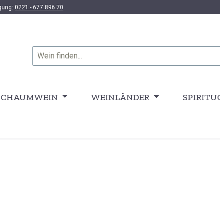
ügung:
0221 - 677 896 70
SCHAUMWEIN
WEINLÄNDER
SPIRITU