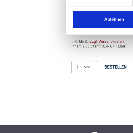
Benedetto, DOC
trocken, Venetien
Lugana (Veneto)
Ablehnen
Durchschnittliche Bewertung 
122,00 
inkl. MwSt.
zzgl. Versandkosten
Inhalt:
9,00 Liter
(13,56 € / 1 Liter)
BESTELLEN