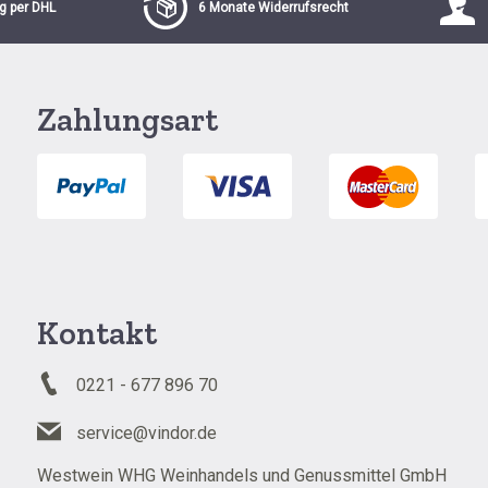
g per DHL
6 Monate Widerrufsrecht
Zahlungsart
Kontakt
0221 - 677 896 70
service@vindor.de
Westwein WHG Weinhandels und Genussmittel GmbH