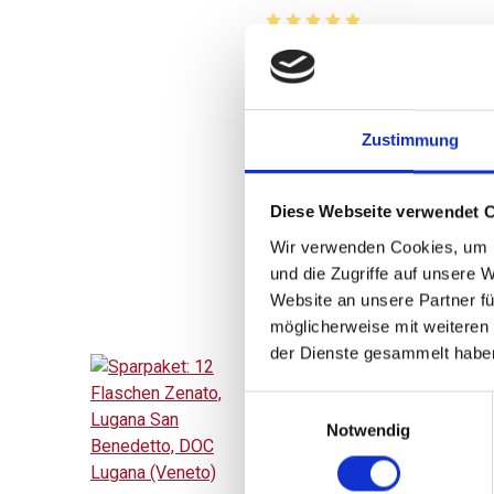
Durchschnittliche Bewertung 
159,00 
inkl. MwSt.
zzgl. Versandkosten
Zustimmung
Inhalt:
9,00 Liter
(17,67 € / 1 Liter)
Diese Webseite verwendet 
BESTELLEN
Wir verwenden Cookies, um I
und die Zugriffe auf unsere 
Website an unsere Partner fü
möglicherweise mit weiteren
der Dienste gesammelt habe
Einwilligungsauswahl
2024
Notwendig
Sparpaket: 12 Flasche
Zenato, Lugana San