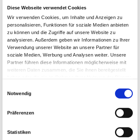
BESTELLEN
Diese Webseite verwendet Cookies
Wir verwenden Cookies, um Inhalte und Anzeigen zu
personalisieren, Funktionen für soziale Medien anbieten
zu können und die Zugriffe auf unsere Website zu
analysieren. Außerdem geben wir Informationen zu Ihrer
Verwendung unserer Website an unsere Partner für
soziale Medien, Werbung und Analysen weiter. Unsere
2025
Partner führen diese Informationen möglicherweise mit
Diemersdal, Sauvignon
weiteren Daten zusammen, die Sie ihnen bereitgestellt
Blanc, Durbanville
haben oder die sie im Rahmen Ihrer Nutzung der Dienste
trocken, Western Cape
gesammelt haben.
Einwilligungsauswahl
Notwendig
Durchschnittliche Bewertung von 5 v
UVP
8,95 €
Präferenzen
10,60 €
inkl. MwSt.
zzgl. Versandkosten
Inhalt:
0,75 Liter
(11,93 € / 1 Liter)
Statistiken