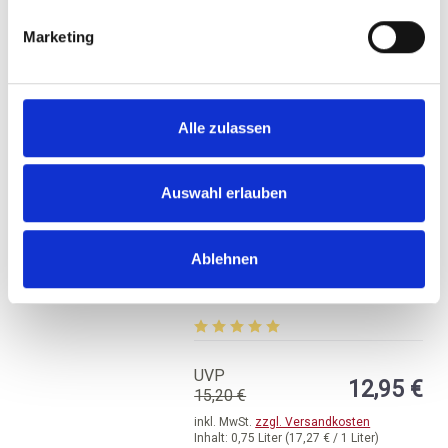
BESTELLEN
Marketing
Alle zulassen
Auswahl erlauben
2023
Diemersdal, Pinotage,
Ablehnen
Durbanville
trocken, Western Cape
Durchschnittliche Bewertung von 5 v
UVP
12,95 €
15,20 €
inkl. MwSt.
zzgl. Versandkosten
Inhalt:
0,75 Liter
(17,27 € / 1 Liter)