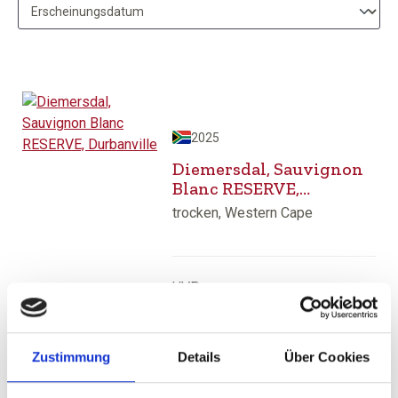
2025
Diemersdal, Sauvignon
Blanc RESERVE,
Durbanville
trocken, Western Cape
UVP
14,45 €
17,10 €
inkl. MwSt.
zzgl. Versandkosten
Inhalt:
0,75 Liter
(19,27 € / 1 Liter)
Zustimmung
Details
Über Cookies