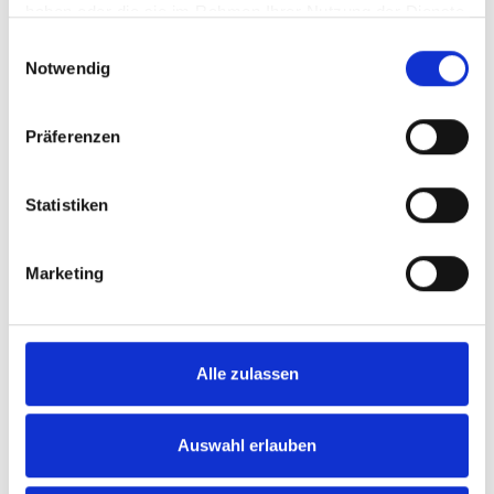
BESTELLEN
haben oder die sie im Rahmen Ihrer Nutzung der Dienste
gesammelt haben.
Einwilligungsauswahl
Notwendig
Präferenzen
2022
Statistiken
Les Jamelles, Carignan,
Vin de Pays d´Oc
Marketing
trocken
Durchschnittliche Bewertung von 4.2
Alle zulassen
6,75 €
inkl. MwSt.
zzgl. Versandkosten
Auswahl erlauben
Inhalt:
0,75 Liter
(9,00 € / 1 Liter)