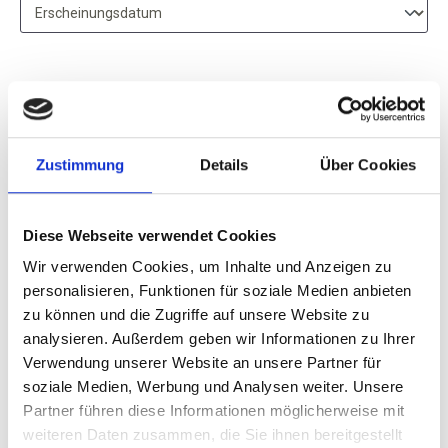
2019
Zustimmung
Details
Über Cookies
Les Jamelles, Séléction
Parcellaires Carignan,
Vin de Pays d´Oc
Diese Webseite verwendet Cookies
trocken, Languedoc-Roussillon
Wir verwenden Cookies, um Inhalte und Anzeigen zu
personalisieren, Funktionen für soziale Medien anbieten
Durchschnittliche Bewertung von 5 v
zu können und die Zugriffe auf unsere Website zu
21,95 €
analysieren. Außerdem geben wir Informationen zu Ihrer
Verwendung unserer Website an unsere Partner für
inkl. MwSt.
zzgl. Versandkosten
soziale Medien, Werbung und Analysen weiter. Unsere
Inhalt:
0,75 Liter
(29,27 € / 1 Liter)
Partner führen diese Informationen möglicherweise mit
weiteren Daten zusammen, die Sie ihnen bereitgestellt