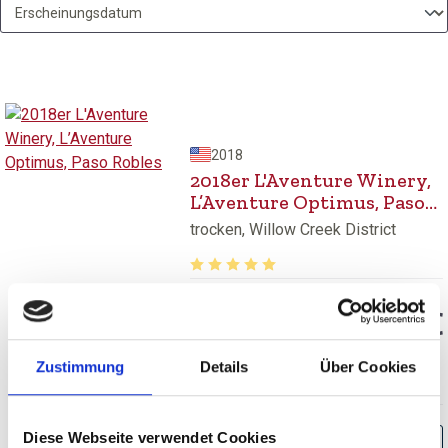
2018
2018er L'Aventure Winery,
L’Aventure Optimus, Paso
Robles
trocken, Willow Creek District
Durchschnittliche Bewertung von 5 v
52,40 €
inkl. MwSt.
zzgl. Versandkosten
Zustimmung
Details
Über Cookies
Inhalt:
0,75 Liter
(69,87 € / 1 Liter)
Diese Webseite verwendet Cookies
BESTELLEN