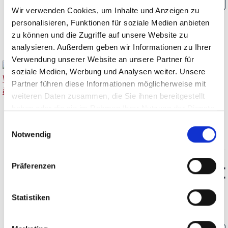
Wir verwenden Cookies, um Inhalte und Anzeigen zu
personalisieren, Funktionen für soziale Medien anbieten
zu können und die Zugriffe auf unsere Website zu
analysieren. Außerdem geben wir Informationen zu Ihrer
Verwendung unserer Website an unsere Partner für
soziale Medien, Werbung und Analysen weiter. Unsere
Partner führen diese Informationen möglicherweise mit
2018
weiteren Daten zusammen, die Sie ihnen bereitgestellt
2018er L'Aventure Winery,
haben oder die sie im Rahmen Ihrer Nutzung der Dienste
L’Aventure Cote à Cote,
Paso Robles
gesammelt haben.
Einwilligungsauswahl
trocken, Willow Creek District
Notwendig
Durchschnittliche Bewertung von 5 v
Präferenzen
101,50 €
inkl. MwSt.
zzgl. Versandkosten
Statistiken
Inhalt:
0,75 Liter
(135,33 € / 1 Liter)