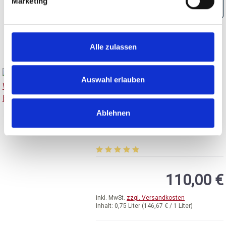
Marketing
BESTELLEN
Alle zulassen
Auswahl erlauben
2018
2018er L'Aventure Winery,
Ablehnen
L’Aventure Cuvé Estate,
Paso Robles
trocken, Willow Creek District
Durchschnittliche Bewertung von 5 v
110,00 €
inkl. MwSt.
zzgl. Versandkosten
Inhalt:
0,75 Liter
(146,67 € / 1 Liter)