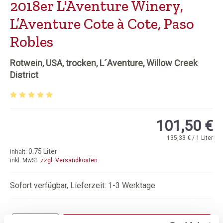
2018er L'Aventure Winery,
L’Aventure Cote à Cote, Paso
Robles
Rotwein, USA, trocken, L´Aventure, Willow Creek
District
Durchschnittliche Bewertung von 5 von 5 Sternen
101,50 €
135,33 € / 1 Liter
0.75 Liter
Inhalt:
inkl. MwSt.
zzgl. Versandkosten
Sofort verfügbar, Lieferzeit: 1-3 Werktage
Produkt Anzahl: Gib den gewünschten Wert e