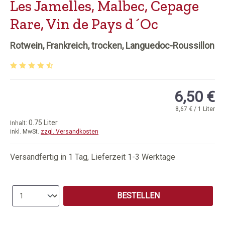
Les Jamelles, Malbec, Cepage
Rare, Vin de Pays d´Oc
Rotwein, Frankreich, trocken, Languedoc-Roussillon
Durchschnittliche Bewertung von 4.56 von 5 Sternen
6,50 €
8,67 € / 1 Liter
0.75 Liter
Inhalt:
inkl. MwSt.
zzgl. Versandkosten
Versandfertig in 1 Tag, Lieferzeit 1-3 Werktage
Produkt Anzahl: Gib den gewünschten Wert e
BESTELLEN