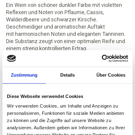
Ein Wein von schöner dunkler Farbe mit violetten
Reflexen und Noten von Pflaume, Cassis,
Walderdbeere und schwarzer Kirsche.
Geschmeidiger und aromatischer Auftakt
mit harmonischen Noten und eleganten Tanninen.
Die Substanz zeugt von einer optimalen Reife und
einem streng kontrollierten Ertrag.
Zustimmung
Details
Über Cookies
Steckbrief
Diese Webseite verwendet Cookies
Beschreibung
Wir verwenden Cookies, um Inhalte und Anzeigen zu
personalisieren, Funktionen für soziale Medien anbieten
Durchschnittliche Nährwerte pro 100 ml
zu können und die Zugriffe auf unsere Website zu
Bewertungen
analysieren. Außerdem geben wir Informationen zu Ihrer
Verwendung unserer Website an unsere Partner für