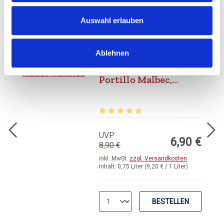
Auswahl erlauben
BESTELLEN
Ablehnen
Bodegas Salentein,
Portillo Malbec,
Mendoza
Durchschnittliche Bewertung von 5 
UVP
6,90 €
8,90 €
inkl. MwSt.
zzgl. Versandkosten
Inhalt:
0,75 Liter
(9,20 € / 1 Liter)
BESTELLEN