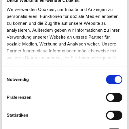
Diese Webseite verwendet Cookies
inkl. MwSt.
zzgl. Versandkosten
Wir verwenden Cookies, um Inhalte und Anzeigen zu
Inhalt:
0,75 Liter
(18,40 € / 1 Liter)
personalisieren, Funktionen für soziale Medien anbieten
zu können und die Zugriffe auf unsere Website zu
analysieren. Außerdem geben wir Informationen zu Ihrer
AUSGETRUNKEN
Verwendung unserer Website an unsere Partner für
soziale Medien, Werbung und Analysen weiter. Unsere
Partner führen diese Informationen möglicherweise mit
weiteren Daten zusammen, die Sie ihnen bereitgestellt
Konrad Wines, Hole
haben oder die sie im Rahmen Ihrer Nutzung der Dienste
in the Water
gesammelt haben.
Sauvignon Blanc,
Einwilligungsauswahl
Neuseeland
Notwendig
Durchschnittliche Bewertung von 5 
Präferenzen
UVP
ab 10,85 €
16,00 €
inkl. MwSt.
zzgl. Versandkosten
Statistiken
Inhalt:
0,75 Liter
(14,47 € / 1 Liter)