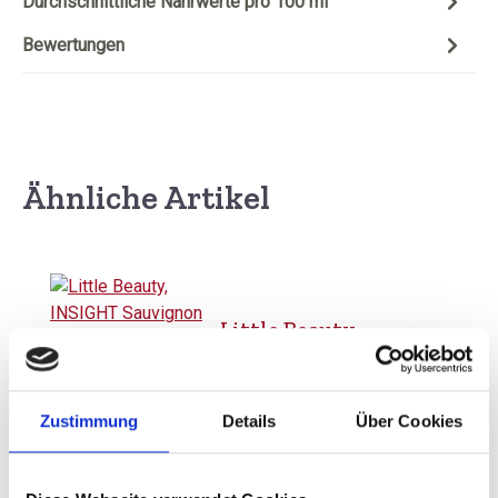
Durchschnittliche Nährwerte pro 100 ml
Bewertungen
Ähnliche Artikel
Produktgalerie überspringen
Little Beauty,
INSIGHT Sauvignon
Blanc, Single
Vineyard,
Zustimmung
Details
Über Cookies
Marlborough,
Neuseeland
Durchschnittliche Bewertung von 5 
13,80 €