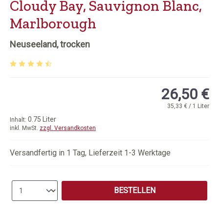
Cloudy Bay, Sauvignon Blanc,
Marlborough
Neuseeland, trocken
Durchschnittliche Bewertung von 4.44 von 5 Sternen
26,50 €
35,33 € / 1 Liter
0.75 Liter
Inhalt:
inkl. MwSt.
zzgl. Versandkosten
Versandfertig in 1 Tag, Lieferzeit 1-3 Werktage
Produkt Anzahl: Gib den gewünschten Wert e
BESTELLEN