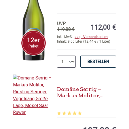
Blanc, Marlborough
UVP
112,00 €
119,88 €
inkl. MwSt.
zzgl. Versandkosten
Inhalt:
9,00 Liter
(12,44 € / 1 Liter)
BESTELLEN
Domäne Serrig –
Markus Molitor,
Riesling Serriger
Vogelsang Große
Lage, Mosel Saar
Ruwer
Durchschnittliche Bewertung von 5 