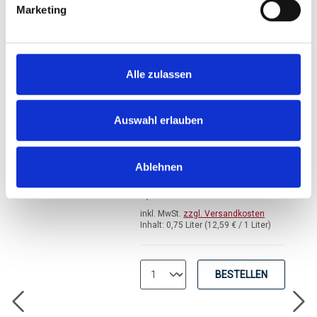
Marketing
ZUM PRODUKT
Alle zulassen
Brancott Estate,
Sauvignon Blanc,
Marlborough
Auswahl erlauben
Durchschnittliche Bewertung von 5 
Ablehnen
UVP
9,44 €
9,99 €
inkl. MwSt.
zzgl. Versandkosten
Inhalt:
0,75 Liter
(12,59 € / 1 Liter)
BESTELLEN