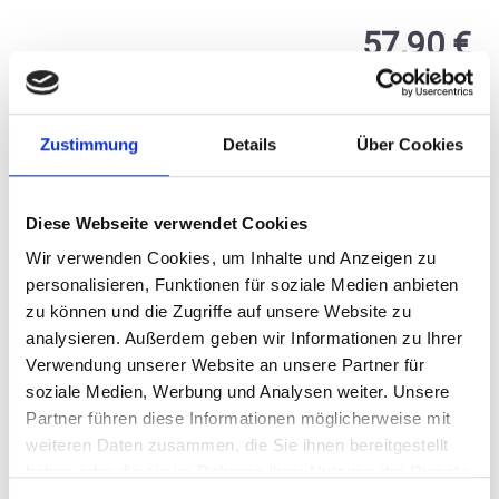
Durchschnittliche Bewertung von 5 v
57,90 €
inkl. MwSt.
zzgl. Versandkosten
Inhalt:
0,75 Liter
(77,20 € / 1 Liter)
Zustimmung
Details
Über Cookies
BESTELLEN
Diese Webseite verwendet Cookies
Wir verwenden Cookies, um Inhalte und Anzeigen zu
personalisieren, Funktionen für soziale Medien anbieten
zu können und die Zugriffe auf unsere Website zu
analysieren. Außerdem geben wir Informationen zu Ihrer
Verwendung unserer Website an unsere Partner für
2021
soziale Medien, Werbung und Analysen weiter. Unsere
Frescobaldi, Tenuta
Partner führen diese Informationen möglicherweise mit
Perano Chianti Classico,
weiteren Daten zusammen, die Sie ihnen bereitgestellt
DOCG, Toscana
trocken, Chianti Classico
haben oder die sie im Rahmen Ihrer Nutzung der Dienste
gesammelt haben.