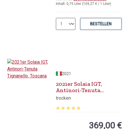
Inhalt:
0,75 Liter
(109,27 € / 1 Liter)
BESTELLEN
2021
2021er Solaia IGT,
Antinori-Tenuta
Tignanello, Toscana
trocken
Durchschnittliche Bewertung von 5 v
369,00 €