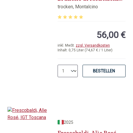
DOCG Toscana
trocken, Montalcino
Durchschnittliche Bewertung von 5 v
56,00 €
inkl. MwSt.
zzgl. Versandkosten
Inhalt:
0,75 Liter
(74,67 € / 1 Liter)
BESTELLEN
2025
Frescobaldi, Alìe Rosé,