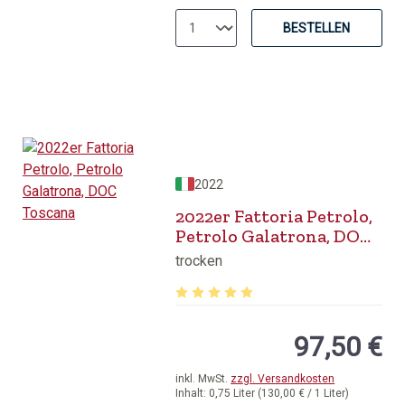
BESTELLEN
2022
2022er Fattoria Petrolo,
Petrolo Galatrona, DOC
Toscana
trocken
Durchschnittliche Bewertung von 5 v
97,50 €
inkl. MwSt.
zzgl. Versandkosten
Inhalt:
0,75 Liter
(130,00 € / 1 Liter)