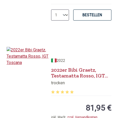
BESTELLEN
2022
2022er Bibi Graetz,
Testamatta Rosso, IGT
Toscana
trocken
Durchschnittliche Bewertung von 5 v
81,95 €
inkl. MwSt.
zzgl. Versandkosten