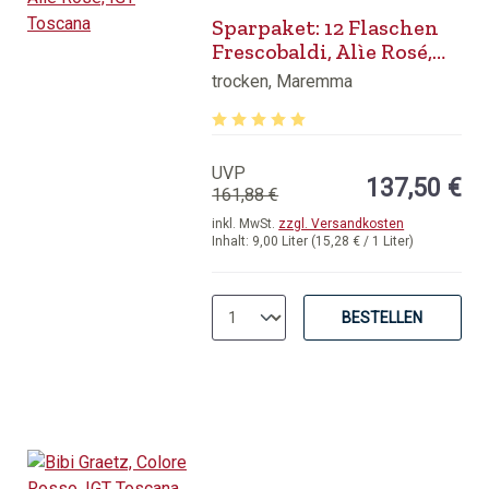
Sparpaket: 12 Flaschen
Frescobaldi, Alìe Rosé,
IGT Toscana
trocken, Maremma
Durchschnittliche Bewertung von 5 v
UVP
137,50 €
161,88 €
inkl. MwSt.
zzgl. Versandkosten
Inhalt:
9,00 Liter
(15,28 € / 1 Liter)
BESTELLEN