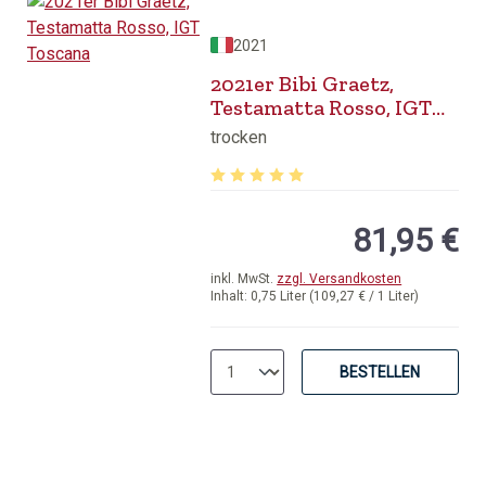
2021
2021er Bibi Graetz,
Testamatta Rosso, IGT
Toscana
trocken
Durchschnittliche Bewertung von 5 v
81,95 €
inkl. MwSt.
zzgl. Versandkosten
Inhalt:
0,75 Liter
(109,27 € / 1 Liter)
BESTELLEN