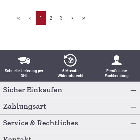
Seite
Seite
Seite
1
2
3
Schnelle Lieferung per
6 Monate
Persönliche
DHL
Widerrufsrecht
Fachberatung
Sicher Einkaufen
Zahlungsart
Service & Rechtliches
Kontakt