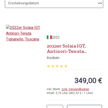
2022
2022er Solaia IGT,
Antinori-Tenuta
Tignanello, Toscana
trocken
Durchschnittliche Bewertung von 5 v
349,00 €
inkl. MwSt.
zzgl. Versandkosten
Inhalt:
0,75 Liter
(465,33 € / 1 Liter)