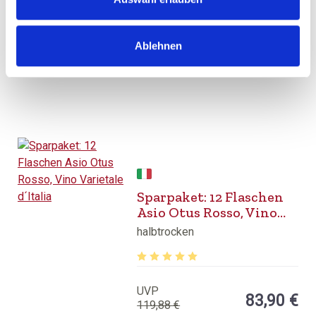
Inhalt:
0,75 Liter
(9,67 € / 1 Liter)
Ablehnen
BESTELLEN
Sparpaket: 12 Flaschen
Asio Otus Rosso, Vino
Varietale d´Italia
halbtrocken
Durchschnittliche Bewertung von 5 v
UVP
83,90 €
119,88 €