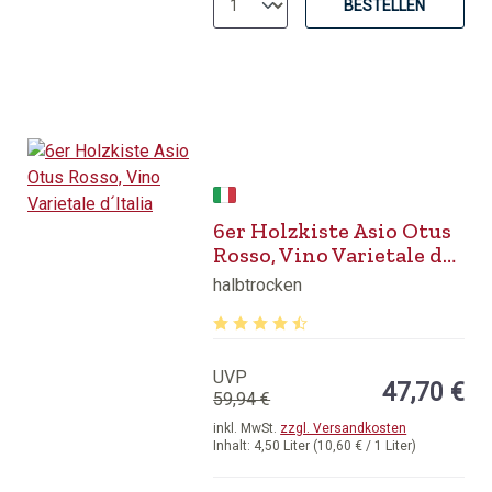
BESTELLEN
6er Holzkiste Asio Otus
Rosso, Vino Varietale d
´Italia
halbtrocken
Durchschnittliche Bewertung von 4.4
UVP
47,70 €
59,94 €
inkl. MwSt.
zzgl. Versandkosten
Inhalt:
4,50 Liter
(10,60 € / 1 Liter)