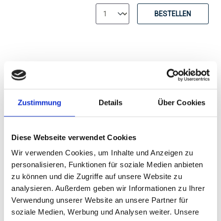
BESTELLEN
Zustimmung
Details
Über Cookies
Asio Otus Bianco, Vino
Varietale d´Italia
Diese Webseite verwendet Cookies
halbtrocken
Wir verwenden Cookies, um Inhalte und Anzeigen zu
personalisieren, Funktionen für soziale Medien anbieten
Durchschnittliche Bewertung von 4.2
zu können und die Zugriffe auf unsere Website zu
UVP
ab 7,25 €
analysieren. Außerdem geben wir Informationen zu Ihrer
9,99 €
Verwendung unserer Website an unsere Partner für
inkl. MwSt.
zzgl. Versandkosten
soziale Medien, Werbung und Analysen weiter. Unsere
Inhalt:
0,75 Liter
(9,67 € / 1 Liter)