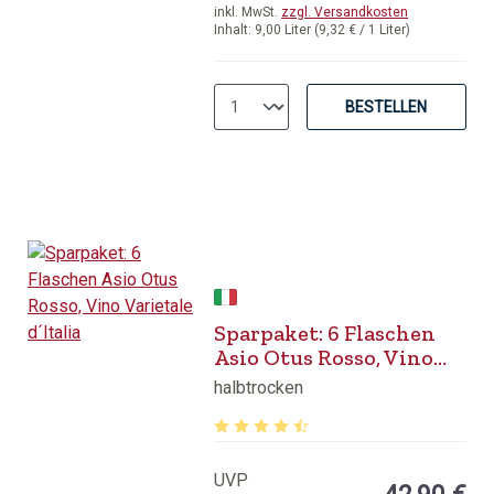
inkl. MwSt.
zzgl. Versandkosten
Inhalt:
9,00 Liter
(9,32 € / 1 Liter)
BESTELLEN
Sparpaket: 6 Flaschen
Asio Otus Rosso, Vino
Varietale d´Italia
halbtrocken
Durchschnittliche Bewertung von 4.1
UVP