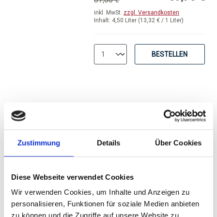
inkl. MwSt.
zzgl. Versandkosten
Inhalt:
4,50 Liter
(13,32 € / 1 Liter)
BESTELLEN
2025
Zustimmung
Details
Über Cookies
Sparpaket: 12 Flaschen
Bodegas Enate, Enate
Chardonnay 2-3-4, DO
Diese Webseite verwendet Cookies
trocken
Somontano
Wir verwenden Cookies, um Inhalte und Anzeigen zu
personalisieren, Funktionen für soziale Medien anbieten
Durchschnittliche Bewertung von 4 v
zu können und die Zugriffe auf unsere Website zu