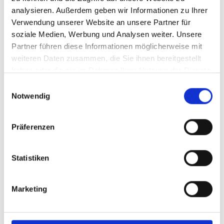
UVP
118,80 €
analysieren. Außerdem geben wir Informationen zu Ihrer
174,00 €
Verwendung unserer Website an unsere Partner für
inkl. MwSt.
zzgl. Versandkosten
soziale Medien, Werbung und Analysen weiter. Unsere
Inhalt:
9,00 Liter
(13,20 € / 1 Liter)
Partner führen diese Informationen möglicherweise mit
weiteren Daten zusammen, die Sie ihnen bereitgestellt
BESTELLEN
haben oder die sie im Rahmen Ihrer Nutzung der Dienste
gesammelt haben.
Einwilligungsauswahl
Notwendig
Präferenzen
2025
Statistiken
Sparpaket: 6 Flaschen
Bodegas Enate, Enate
Marketing
Rosado, DO Somontano
trocken