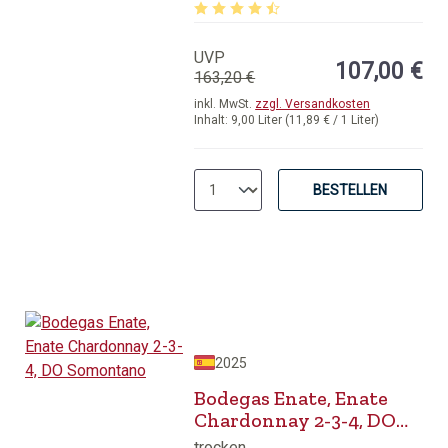
Durchschnittliche Bewertung von 4.8
UVP
107,00 €
163,20 €
inkl. MwSt.
zzgl. Versandkosten
Inhalt:
9,00 Liter
(11,89 € / 1 Liter)
BESTELLEN
2025
Bodegas Enate, Enate
Chardonnay 2-3-4, DO
Somontano
trocken