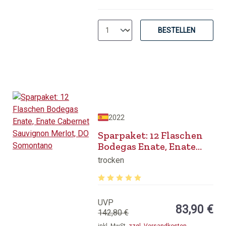
BESTELLEN
2022
Sparpaket: 12 Flaschen
Bodegas Enate, Enate
Cabernet Sauvignon
trocken
Merlot, DO Somontano
Durchschnittliche Bewertung von 5 v
UVP
83,90 €
142,80 €