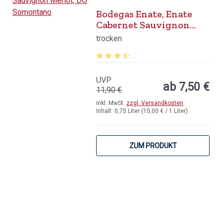
Bodegas Enate, Enate
Cabernet Sauvignon
Merlot, DO Somontano
trocken
Durchschnittliche Bewertung von 3.9
UVP
ab 7,50 €
11,90 €
inkl. MwSt.
zzgl. Versandkosten
Inhalt:
0,75 Liter
(10,00 € / 1 Liter)
ZUM PRODUKT