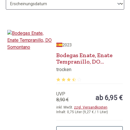
2023
Bodegas Enate, Enate
Tempranillo, DO
Somontano
trocken
Durchschnittliche Bewertung von 3.8
UVP
ab 6,95 €
8,90 €
inkl. MwSt.
zzgl. Versandkosten
Inhalt:
0,75 Liter
(9,27 € / 1 Liter)