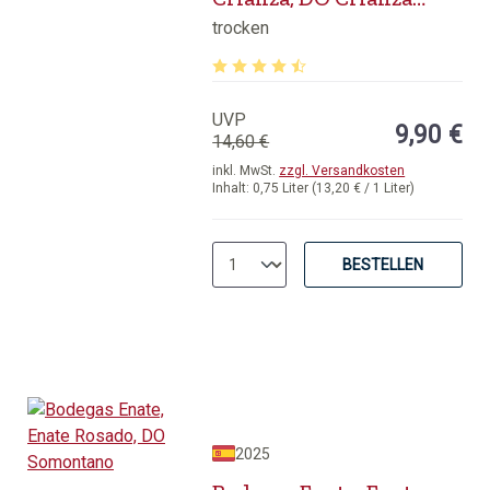
Somontano
trocken
Durchschnittliche Bewertung von 4.7
UVP
9,90 €
14,60 €
inkl. MwSt.
zzgl. Versandkosten
Inhalt:
0,75 Liter
(13,20 € / 1 Liter)
BESTELLEN
2025