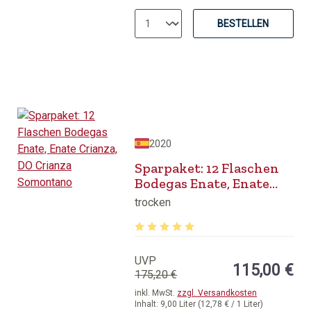
BESTELLEN
2020
Sparpaket: 12 Flaschen
Bodegas Enate, Enate
Crianza, DO Crianza
trocken
Somontano
Durchschnittliche Bewertung von 5 v
UVP
115,00 €
175,20 €
inkl. MwSt.
zzgl. Versandkosten
Inhalt:
9,00 Liter
(12,78 € / 1 Liter)