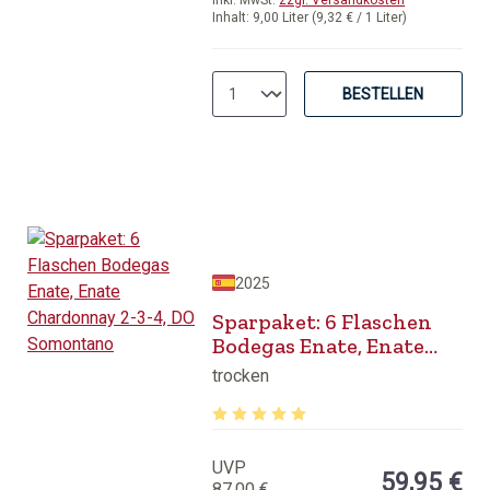
inkl. MwSt.
zzgl. Versandkosten
Inhalt:
9,00 Liter
(9,32 € / 1 Liter)
BESTELLEN
2025
Sparpaket: 6 Flaschen
Bodegas Enate, Enate
Chardonnay 2-3-4, DO
trocken
Somontano
Durchschnittliche Bewertung von 5 v
UVP
59,95 €
87,00 €