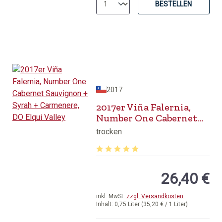
BESTELLEN
2017
2017er Viña Falernia,
Number One Cabernet
Sauvignon + Syrah +
trocken
Carmenere, DO Elqui
Valley
Durchschnittliche Bewertung von 5 v
26,40 €
inkl. MwSt.
zzgl. Versandkosten
Inhalt:
0,75 Liter
(35,20 € / 1 Liter)