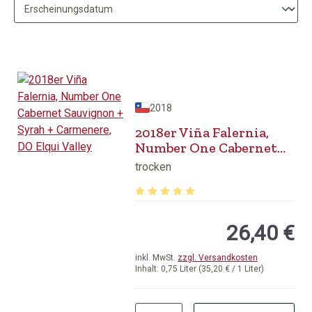
2018
2018er Viña Falernia,
Number One Cabernet
Sauvignon + Syrah +
trocken
Carmenere, DO Elqui
Valley
Durchschnittliche Bewertung von 5 v
26,40 €
inkl. MwSt.
zzgl. Versandkosten
Inhalt:
0,75 Liter
(35,20 € / 1 Liter)