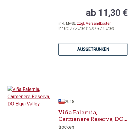
Durchschnittliche Bewertung von 4.1
ab 11,30 €
inkl. MwSt.
zzgl. Versandkosten
Inhalt:
0,75 Liter
(15,07 € / 1 Liter)
AUSGETRUNKEN
2018
Viña Falernia,
Carmenere Reserva, DO
Elqui Valley
trocken