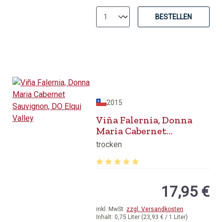
BESTELLEN
2015
Viña Falernia, Donna
Maria Cabernet
Sauvignon, DO Elqui
trocken
Valley
Durchschnittliche Bewertung von 5 v
17,95 €
inkl. MwSt.
zzgl. Versandkosten
Inhalt:
0,75 Liter
(23,93 € / 1 Liter)