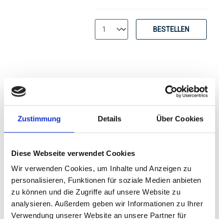
BESTELLEN
2010
Zustimmung
Details
Über Cookies
2010er Viña Falernia,
Donna Maria Syrah, DO
Elqui Valley
Diese Webseite verwendet Cookies
trocken
Wir verwenden Cookies, um Inhalte und Anzeigen zu
personalisieren, Funktionen für soziale Medien anbieten
Durchschnittliche Bewertung von 5 v
zu können und die Zugriffe auf unsere Website zu
17,95 €
analysieren. Außerdem geben wir Informationen zu Ihrer
Verwendung unserer Website an unsere Partner für