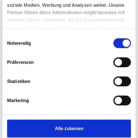
inkl. MwSt.
zzgl. Versandkosten
soziale Medien, Werbung und Analysen weiter. Unsere
Inhalt:
0,75 Liter
(23,93 € / 1 Liter)
Partner führen diese Informationen möglicherweise mit
weiteren Daten zusammen, die Sie ihnen bereitgestellt
BESTELLEN
haben oder die sie im Rahmen Ihrer Nutzung der Dienste
gesammelt haben.
Einwilligungsauswahl
Notwendig
Präferenzen
2011
Statistiken
Viña Falernia, Syrah
Reserva, DO Elqui Valley
Marketing
trocken
Durchschnittliche Bewertung von 4 v
Alle zulassen
11,50 €