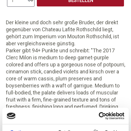
BESTELLEN
Der kleine und doch sehr große Bruder, der direkt
gegenüber von Chateau Lafite Rothschild liegt,
gehört zum Imperium von Mouton Rothschild, ist
aber vergleichsweise günstig.
Parker gibt 94+ Punkte und schreibt: "The 2017
Clerc Milon is medium to deep garnet-purple
colored and offers up a gorgeous nose of potpourri,
cinnamon stick, candied violets and kirsch over a
core of warm cassis, plum preserves and
boysenberries with a waft of garrigue. Medium to
full-bodied, the palate delivers loads of muscular
fruit with a firm, fine-grained texture and tons of
freshness, finishing long and perfumed. Drinking
Window : 2022 - 2045. 94+." - James Suckling
bewertert den Wein mit 95 Punkten: "This is a rich
and profound red with blackberries, blackcurrants,