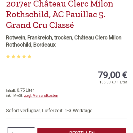
2017er Château Clerc Milon
Rothschild, AC Pauillac 5.
Grand Cru Classé
Rotwein, Frankreich, trocken, Château Clerc Milon
Rothschild, Bordeaux
Durchschnittliche Bewertung von 5 von 5 Sternen
79,00 €
105,33 € / 1 Liter
0.75 Liter
Inhalt:
inkl. MwSt.
zzgl. Versandkosten
Sofort verfügbar, Lieferzeit: 1-3 Werktage
Produkt Anzahl: Gib den gewünschten Wert e