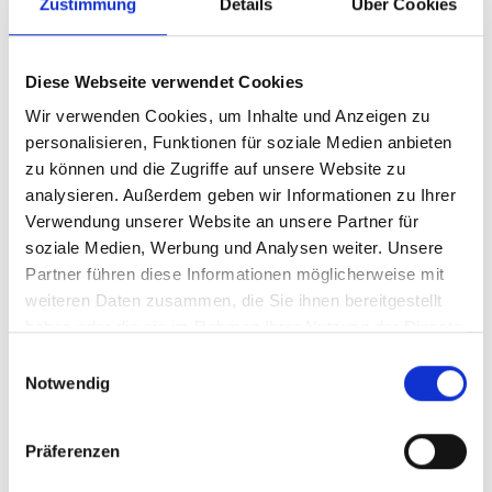
Zustimmung
Details
Über Cookies
pine needles and graphite. Black licorice, too. Full-
bodied, crisp and creamy with fantastic tannin
backbone and length. Deep. A blend of 60%
Diese Webseite verwendet Cookies
cabernet sauvignon, 23% merlot, 14% cabernet
Wir verwenden Cookies, um Inhalte und Anzeigen zu
franc, 2% petit verdot and 1% carmenere. Try after
personalisieren, Funktionen für soziale Medien anbieten
2022."
zu können und die Zugriffe auf unsere Website zu
analysieren. Außerdem geben wir Informationen zu Ihrer
Verwendung unserer Website an unsere Partner für
soziale Medien, Werbung und Analysen weiter. Unsere
Partner führen diese Informationen möglicherweise mit
weiteren Daten zusammen, die Sie ihnen bereitgestellt
Steckbrief
haben oder die sie im Rahmen Ihrer Nutzung der Dienste
gesammelt haben.
Einwilligungsauswahl
Beschreibung
Notwendig
Bewertungen
Präferenzen