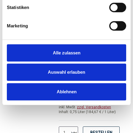
Statistiken
Ähnliche Artikel
Marketing
Produktgalerie überspringen
Alle zulassen
2018er Château
Lynch-Bages, AC
Pauillac, 5. Grand Cru
Auswahl erlauben
Calssé
Durchschnittliche Bewertung von 5 
Ablehnen
138,50 €
inkl. MwSt.
zzgl. Versandkosten
Inhalt:
0,75 Liter
(184,67 € / 1 Liter)
BESTELLEN