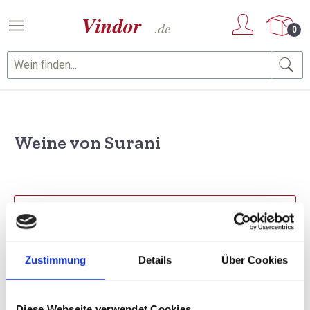
Zum Hauptinhalt springen
0
Weine von Surani
PRODUKTE FILTERN
Zustimmung
Details
Über Cookies
1 Artikel gefunden
Sortierung
Diese Webseite verwendet Cookies