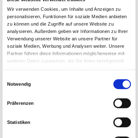
Wir verwenden Cookies, um Inhalte und Anzeigen zu
personalisieren, Funktionen für soziale Medien anbieten
zu können und die Zugriffe auf unsere Website zu
analysieren. Außerdem geben wir Informationen zu Ihrer
Verwendung unserer Website an unsere Partner für
soziale Medien, Werbung und Analysen weiter. Unsere
2023
Partner führen diese Informationen möglicherweise mit
Surani, Primitivo di
weiteren Daten zusammen, die Sie ihnen bereitgestellt
Manduria Costarossa,
haben oder die sie im Rahmen Ihrer Nutzung der Dienste
DOC Puglia
halbtrocken
gesammelt haben.
Einwilligungsauswahl
Notwendig
Durchschnittliche Bewertung von 5 v
UVP
10,65 €
Präferenzen
11,99 €
inkl. MwSt.
zzgl. Versandkosten
Inhalt:
0,75 Liter
(14,20 € / 1 Liter)
Statistiken