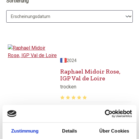
Sortierung
2024
Raphael Midoir Rose,
IGP Val de Loire
trocken
Durchschnittliche Bewertung von 5 v
8,95 €
inkl. MwSt.
zzgl. Versandkosten
Zustimmung
Details
Über Cookies
Inhalt:
0,75 Liter
(11,93 € / 1 Liter)