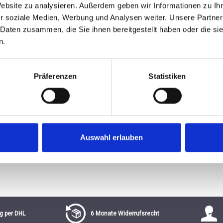
Website zu analysieren. Außerdem geben wir Informationen zu I
r soziale Medien, Werbung und Analysen weiter. Unsere Partner
von 5 von 5 Sternen
 Daten zusammen, die Sie ihnen bereitgestellt haben oder die s
€
n.
Präferenzen
Statistiken
Auswahl erlauben
g per DHL
6 Monate Widerrufsrecht