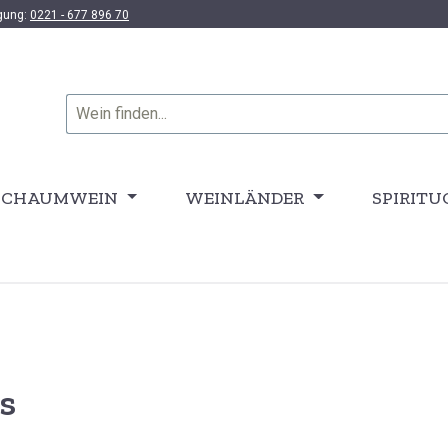
ügung:
0221 - 677 896 70
SCHAUMWEIN
WEINLÄNDER
SPIRITU
s