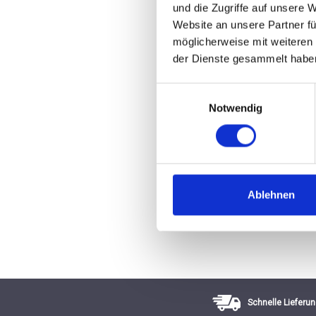
und die Zugriffe auf unsere 
Website an unsere Partner fü
Durchschnittliche Bewertung 
möglicherweise mit weiteren
UVP
ab 10,85 
der Dienste gesammelt habe
16,00 €
inkl. MwSt.
zzgl. Versandkosten
Einwilligungsauswahl
Inhalt:
0,75 Liter
(14,47 € / 1 Liter)
Notwendig
ZUM PRODUKT
Ablehnen
Schnelle Lieferun