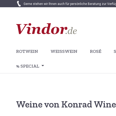
Gerne stehen wir Ihnen auch für persönliche Beratung zur Verf
 Hauptinhalt springen
Zur Suche springen
Zur Hauptnavigation springen
ROTWEIN
WEISSWEIN
ROSÉ
% SPECIAL
Weine von Konrad Wine