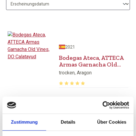
2021
Bodegas Ateca, ATTECA
Armas Garnacha Old
Vines, DO Calatayud
trocken, Aragon
Durchschnittliche Bewertung von 5 v
ab 31,50 €
inkl. MwSt.
zzgl. Versandkosten
Inhalt:
0,75 Liter
(42,00 € / 1 Liter)
Zustimmung
Details
Über Cookies