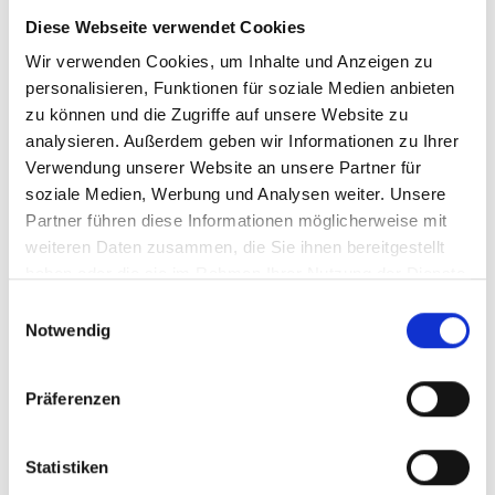
ZUM PRODUKT
Diese Webseite verwendet Cookies
Wir verwenden Cookies, um Inhalte und Anzeigen zu
personalisieren, Funktionen für soziale Medien anbieten
zu können und die Zugriffe auf unsere Website zu
analysieren. Außerdem geben wir Informationen zu Ihrer
Verwendung unserer Website an unsere Partner für
soziale Medien, Werbung und Analysen weiter. Unsere
2023
Partner führen diese Informationen möglicherweise mit
Bodegas Ateca, Honoro
weiteren Daten zusammen, die Sie ihnen bereitgestellt
Vera Garnacha, DO
haben oder die sie im Rahmen Ihrer Nutzung der Dienste
Calatayud
trocken, Aragon
gesammelt haben.
Einwilligungsauswahl
Notwendig
Durchschnittliche Bewertung von 5 v
ab 6,75 €
Präferenzen
inkl. MwSt.
zzgl. Versandkosten
Inhalt:
0,75 Liter
(9,27 € / 1 Liter)
Statistiken