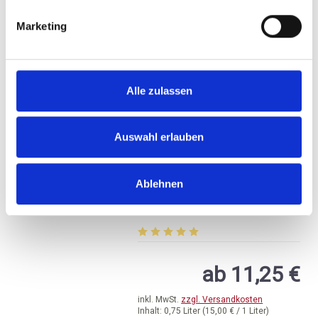
ZUM PRODUKT
Marketing
Alle zulassen
Auswahl erlauben
2018
Bodegas Ateca, ATTECA
Ablehnen
Tinto Crianza, DO
Calatayud
trocken, Aragon
Durchschnittliche Bewertung von 5 v
ab 11,25 €
inkl. MwSt.
zzgl. Versandkosten
Inhalt:
0,75 Liter
(15,00 € / 1 Liter)