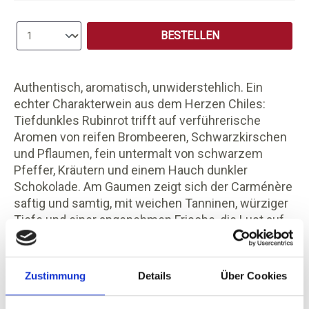
Produkt Anzahl: Gib den gewünschten Wert e
BESTELLEN
Authentisch, aromatisch, unwiderstehlich. Ein
echter Charakterwein aus dem Herzen Chiles:
Tiefdunkles Rubinrot trifft auf verführerische
Aromen von reifen Brombeeren, Schwarzkirschen
und Pflaumen, fein untermalt von schwarzem
Pfeffer, Kräutern und einem Hauch dunkler
Schokolade. Am Gaumen zeigt sich der Carménère
saftig und samtig, mit weichen Tanninen, würziger
Tiefe und einer angenehmen Frische, die Lust auf
den nächsten Schluck macht. Ein moderner
Klassiker mit südamerikanischer Seele – kraftvoll,
elegant und wunderbar zugänglich. Perfekt zu
Zustimmung
Details
Über Cookies
gegrilltem Fleisch, würzigen Pastagerichten oder
einfach solo als genussvoller Feierabendwein.