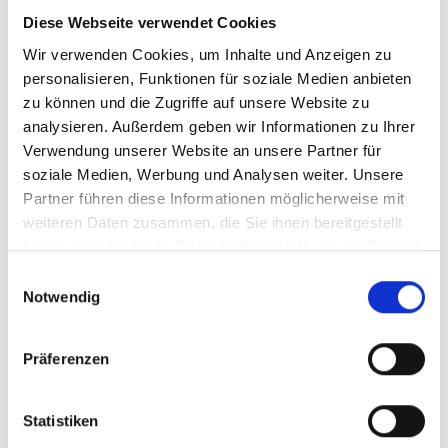
Diese Webseite verwendet Cookies
Wir verwenden Cookies, um Inhalte und Anzeigen zu
personalisieren, Funktionen für soziale Medien anbieten
zu können und die Zugriffe auf unsere Website zu
analysieren. Außerdem geben wir Informationen zu Ihrer
Verwendung unserer Website an unsere Partner für
Steckbrief
soziale Medien, Werbung und Analysen weiter. Unsere
Beschreibung
Partner führen diese Informationen möglicherweise mit
weiteren Daten zusammen, die Sie ihnen bereitgestellt
Durchschnittliche Nährwerte pro 100 ml
haben oder die sie im Rahmen Ihrer Nutzung der Dienste
Bewertungen
gesammelt haben.
Einwilligungsauswahl
Notwendig
Präferenzen
Ähnliche Artikel
Statistiken