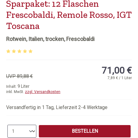
Sparpaket: 12 Flaschen
Frescobaldi, Remole Rosso, IGT
Toscana
Rotwein, Italien, trocken, Frescobaldi
Durchschnittliche Bewertung von 5 von 5 Sternen
71,00 €
UVP 89,88 €
7,89 € / 1 Liter
9 Liter
Inhalt:
inkl. MwSt.
zzgl. Versandkosten
Versandfertig in 1 Tag, Lieferzeit 2-4 Werktage
Produkt Anzahl: Gib den gewünschten Wert e
BESTELLEN