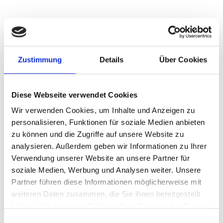
Zustimmung
Details
Über Cookies
Steckbrief
Beschreibung
Diese Webseite verwendet Cookies
Durchschnittliche Nährwerte pro 100 ml
Wir verwenden Cookies, um Inhalte und Anzeigen zu
Bewertungen
personalisieren, Funktionen für soziale Medien anbieten
zu können und die Zugriffe auf unsere Website zu
analysieren. Außerdem geben wir Informationen zu Ihrer
Verwendung unserer Website an unsere Partner für
soziale Medien, Werbung und Analysen weiter. Unsere
Partner führen diese Informationen möglicherweise mit
Ähnliche Artikel
weiteren Daten zusammen, die Sie ihnen bereitgestellt
haben oder die sie im Rahmen Ihrer Nutzung der Dienste
gesammelt haben.
Einwilligungsauswahl