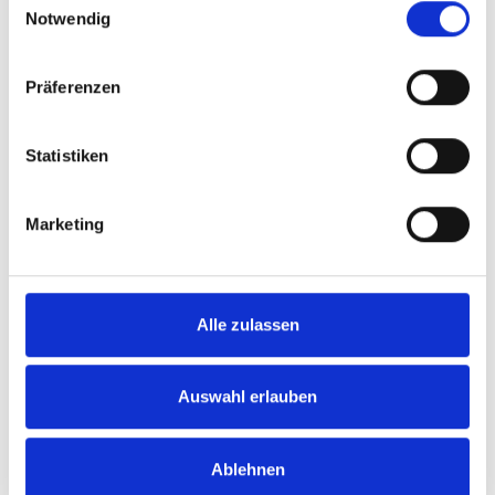
Produktgalerie überspringen
Notwendig
Sparpaket: 12
Flaschen Cantina
Präferenzen
Lorusso Michele,
Magico Primitivo,
IGT Puglia
Statistiken
Durchschnittliche Bewertung von 5 
UVP
114,00 €
Marketing
131,40 €
inkl. MwSt.
zzgl. Versandkosten
Inhalt:
9,00 Liter
(12,67 € / 1 Liter)
Alle zulassen
BESTELLEN
Auswahl erlauben
Sparpaket 12 Flaschen
Ablehnen
Paladin, Syrah, Vino