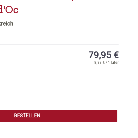
d'Oc
kreich
79,95 €
8,88 € / 1 Liter
 Wert ein oder benutze die Schaltflächen
BESTELLEN