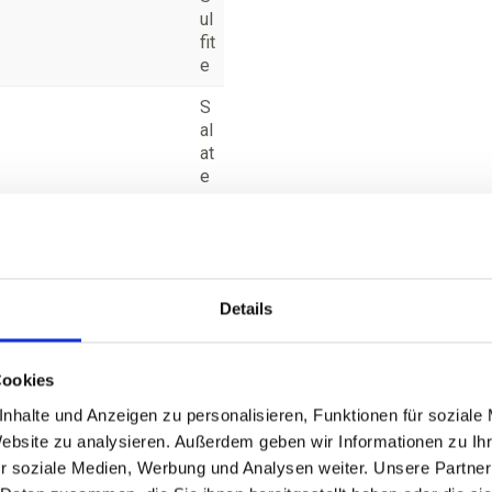
ul
fit
e
S
al
at
e
n,
a
si
at
is
Details
c
h
er
Cookies
K
ü
nhalte und Anzeigen zu personalisieren, Funktionen für soziale
c
Website zu analysieren. Außerdem geben wir Informationen zu I
h
r soziale Medien, Werbung und Analysen weiter. Unsere Partner
e