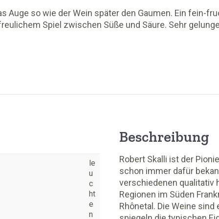
as Auge so wie der Wein später den Gaumen. Ein fein-fr
freulichem Spiel zwischen Süße und Säure. Sehr gelunge
Beschreibung
Robert Skalli ist der Pion
le
schon immer dafür bekan
u
verschiedenen qualitativ
c
ht
Regionen im Süden Frankr
e
Rhônetal. Die Weine sind
n
spiegeln die typischen E