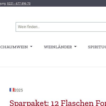
ügung:
0221 - 677 896 70
SCHAUMWEIN
WEINLÄNDER
SPIRITU
2025
Sparpaket: 12 Flaschen Fo