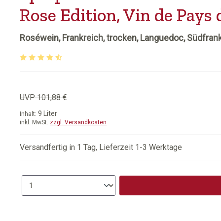
Rose Edition, Vin de Pays 
Roséwein, Frankreich, trocken, Languedoc, Südfran
Durchschnittliche Bewertung von 4.17 von 5 Sternen
UVP 101,88 €
9 Liter
Inhalt:
inkl. MwSt.
zzgl. Versandkosten
Versandfertig in 1 Tag, Lieferzeit 1-3 Werktage
Produkt Anzahl: Gib den gewünschten