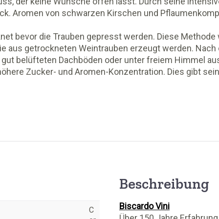
ss, der keine Wünsche offen lässt. Durch seine intensiv
uck. Aromen von schwarzen Kirschen und Pflaumenkompot
ocknet bevor die Trauben gepresst werden. Diese Method
ie aus getrockneten Weintrauben erzeugt werden. Nach d
n gut belüfteten Dachböden oder unter freiem Himmel au
höhere Zucker- und Aromen-Konzentration. Dies gibt sein
Beschreibung
Biscardo Vini
C
Über 150 Jahre Erfahrung