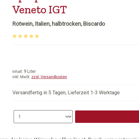
Veneto IGT
Rotwein, Italien, halbtrocken, Biscardo
Durchschnittliche Bewertung von 5 von 5 Sternen
9 Liter
Inhalt:
inkl. MwSt.
zzgl. Versandkosten
Versandfertig in 5 Tagen, Lieferzeit 1-3 Werktage
Produkt Anzahl: Gib den gewünschten