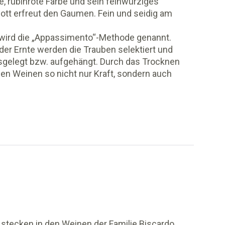
e, rubinrote Farbe und sein feinwürziges
t erfreut den Gaumen. Fein und seidig am
e wird die „Appassimento“-Methode genannt.
er Ernte werden die Trauben selektiert und
sgelegt bzw. aufgehängt. Durch das Trocknen
en Weinen so nicht nur Kraft, sondern auch
 stecken in den Weinen der Familie Biscardo.