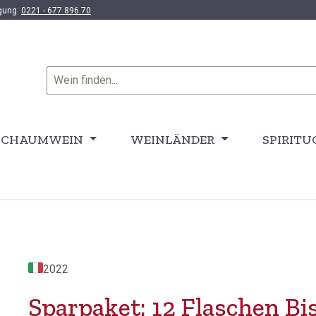
ügung:
0221 - 677 896 70
SCHAUMWEIN
WEINLÄNDER
SPIRITU
2022
Sparpaket: 12 Flaschen Bi