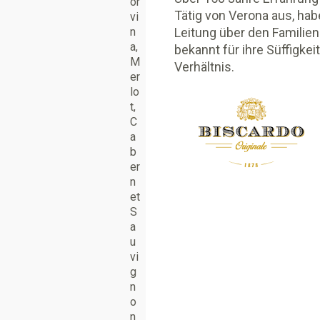
or
Tätig von Verona aus, hab
vi
n
Leitung über den Familien
a,
bekannt für ihre Süffigke
M
Verhältnis.
er
lo
t,
C
a
b
er
n
et
S
a
u
vi
g
n
o
n