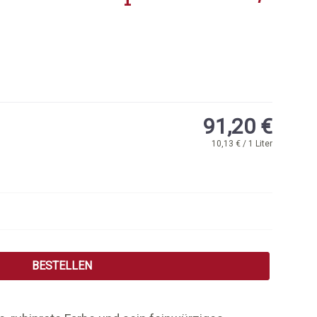
91,20 €
10,13 € / 1 Liter
 Wert ein oder benutze die Schaltflächen
BESTELLEN