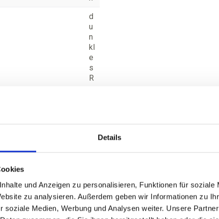
d
u
n
kl
e
s
R
u
bi
nr
ot
It
Details
al
ie
n
Cookies
nhalte und Anzeigen zu personalisieren, Funktionen für soziale
e
Website zu analysieren. Außerdem geben wir Informationen zu I
nt
h
r soziale Medien, Werbung und Analysen weiter. Unsere Partner
äl