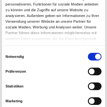
personalisieren, Funktionen für soziale Medien anbieten
BESTELLEN
zu können und die Zugriffe auf unsere Website zu
analysieren. Außerdem geben wir Informationen zu Ihrer
Verwendung unserer Website an unsere Partner für
soziale Medien, Werbung und Analysen weiter. Unsere
Weingut Seebrich,
Partner führen diese Informationen möglicherweise mit
Secco weiss trocken,
weiteren Daten zusammen, die Sie ihnen bereitgestellt
ALKOHOLFREI
haben oder die sie im Rahmen Ihrer Nutzung der Dienste
gesammelt haben.
Einwilligungsauswahl
Notwendig
Durchschnittliche Bewertung von 5 
8,45 €
Präferenzen
inkl. MwSt.
zzgl. Versandkosten
Inhalt:
0,75 Liter
(11,27 € / 1 Liter)
Statistiken
BESTELLEN
Marketing