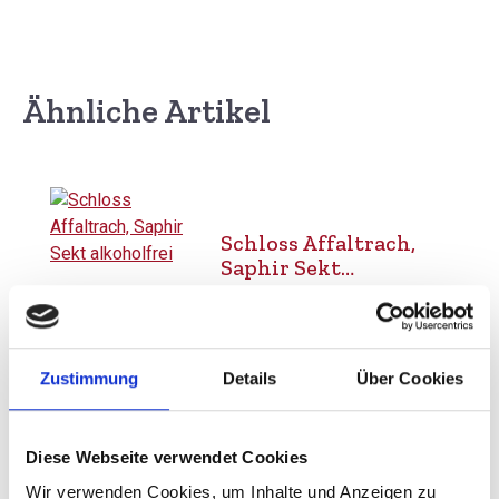
Ähnliche Artikel
Produktgalerie überspringen
Schloss Affaltrach,
Saphir Sekt
alkoholfrei
Durchschnittliche Bewertung von 5 
Zustimmung
Details
Über Cookies
6,45 €
inkl. MwSt.
zzgl. Versandkosten
Diese Webseite verwendet Cookies
Inhalt:
0,75 Liter
(8,60 € / 1 Liter)
Wir verwenden Cookies, um Inhalte und Anzeigen zu