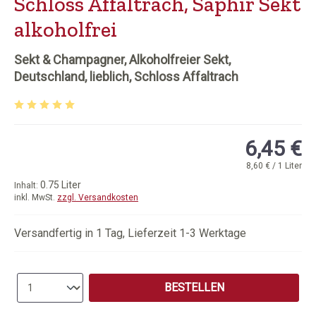
Schloss Affaltrach, Saphir Sekt
alkoholfrei
Sekt & Champagner, Alkoholfreier Sekt,
Deutschland, lieblich, Schloss Affaltrach
Durchschnittliche Bewertung von 5 von 5 Sternen
6,45 €
8,60 € / 1 Liter
0.75 Liter
Inhalt:
inkl. MwSt.
zzgl. Versandkosten
Versandfertig in 1 Tag, Lieferzeit 1-3 Werktage
Produkt Anzahl: Gib den gewünschten Wert e
BESTELLEN