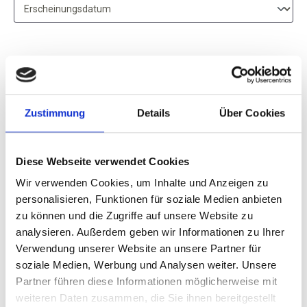
2025
Zustimmung
Details
Über Cookies
Sparpaket: 12 Flaschen
Cusumano, Insolia, IGT
Sicilia
Diese Webseite verwendet Cookies
trocken
Wir verwenden Cookies, um Inhalte und Anzeigen zu
personalisieren, Funktionen für soziale Medien anbieten
Durchschnittliche Bewertung von 5 v
zu können und die Zugriffe auf unsere Website zu
UVP
79,00 €
analysieren. Außerdem geben wir Informationen zu Ihrer
115,20 €
Verwendung unserer Website an unsere Partner für
inkl. MwSt.
zzgl. Versandkosten
soziale Medien, Werbung und Analysen weiter. Unsere
Inhalt:
9,00 Liter
(8,78 € / 1 Liter)
Partner führen diese Informationen möglicherweise mit
weiteren Daten zusammen, die Sie ihnen bereitgestellt