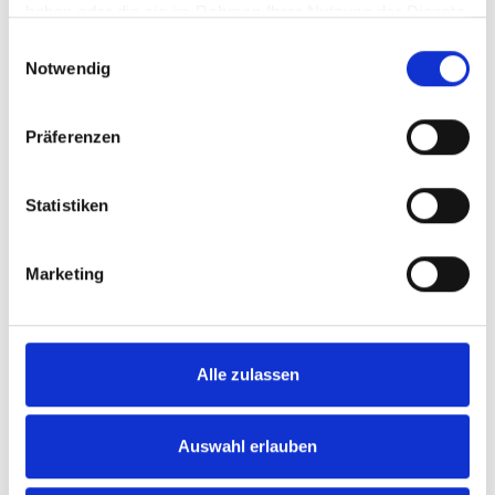
BESTELLEN
haben oder die sie im Rahmen Ihrer Nutzung der Dienste
gesammelt haben.
Einwilligungsauswahl
Notwendig
Präferenzen
2025
Statistiken
Cusumano, Insolia, IGT
Sicilia
Marketing
trocken
Durchschnittliche Bewertung von 4.3
Alle zulassen
UVP
6,80 €
9,60 €
inkl. MwSt.
zzgl. Versandkosten
Auswahl erlauben
Inhalt:
0,75 Liter
(9,07 € / 1 Liter)