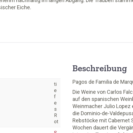
nehm nachhaltig im langen Abgang. Die Trauben stammen
ischer Eiche.
Beschreibung
Pagos de Familia de Marq
ti
e
Die Weine von Carlos Falc
f
auf den spanischen Wein
e
Weinmacher Julio Lopez e
s
die Dominio-de-Valdepusa
R
Rebstöcke mit Cabernet Sa
ot
Wochen dauert die Vergäru
S