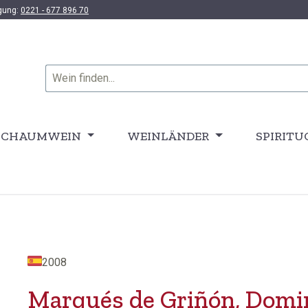
ügung:
0221 - 677 896 70
SCHAUMWEIN
WEINLÄNDER
SPIRITU
2008
Marqués de Griñón, Domi