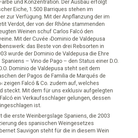
 Farbe und Konzentration. Der Ausbau erfolgt
scher Eiche, 1.500 Barriques stehen im
ller zur Verfügung. Mit der Anpflanzung der im
tit Verdot, der von der Rhône stammenden
eugten Weinen schuf Carlos Falcó den
weine. Mit der Cuvée ›Dominio de Valdepusa
ebenswerk: das Beste von drei Rebsorten in
03 wurde der Dominio de Valdepusa die Ehre
ge Spaniens – Vino de Pago – den Status einer D.O.
.O. Dominio de Valdepusa steht seit dem
aschen der Pagos de Familia de Marqués de
n‹ zeigen Falcó & Co. zudem auf, welches
id steckt. Mit dem für uns exklusiv aufgelegten
s Falcó ein Verkaufsschlager gelungen, dessen
ingeschlagen ist.
t die erste Weinbergslage Spaniens, die 2003
izierung des spanischen Weingesetzes
ernet Sauvigon steht für die in diesem Wein