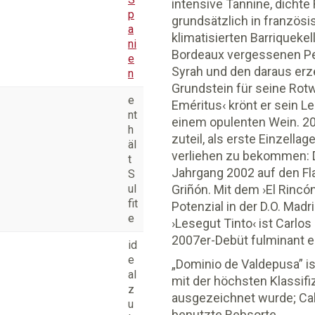
intensive Tannine, dichte
p
grundsätzlich in französi
a
klimatisierten Barriqueke
ni
Bordeaux vergessenen Pe
e
Syrah und den daraus erz
n
Grundstein für seine Rot
e
Eméritus‹ krönt er sein L
nt
einem opulenten Wein. 20
h
zuteil, als erste Einzella
äl
verliehen zu bekommen: D
t
Jahrgang 2002 auf den Fl
S
ul
Griñón. Mit dem ›El Rincó
fit
Potenzial in der D.O. Madr
e
›Lesegut Tinto‹ ist Carlo
2007er-Debüt fulminant e
id
e
„Dominio de Valdepusa” is
al
mit der höchsten Klassif
z
ausgezeichnet wurde; Cab
u
benutzte Rebsorte.