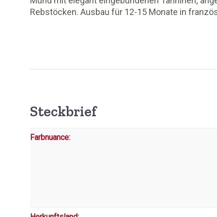
Mund mit elegant eingebundenen Tanninen; ange
Rebstöcken. Ausbau für 12-15 Monate in französ
Steckbrief
Farbnuance:
Herkunftsland: