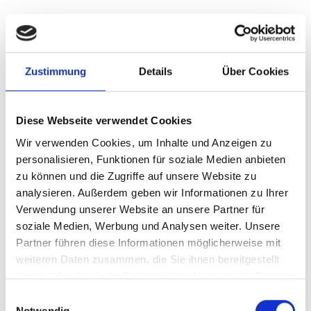
Herrlich komplexer, spannungsgeladener und
ausdrucksvoller Roséwein! Das intensive Bukett ist
frisch und gefällt mit Noten von Pfirsich,
Zustimmung
Details
Über Cookies
Zitrusfrüchten und aromatischen Kräutern (Pfeffer,
Wacholder, Thymian, Pfefferminze). Außerdem
weist es zarte blumige Noten auf. Am Gaumen
Diese Webseite verwendet Cookies
wirkt der Wein voll und fruchitg mit einer schönen
Wir verwenden Cookies, um Inhalte und Anzeigen zu
Spannung und Mineralität (Feuerstein). Das Finale
personalisieren, Funktionen für soziale Medien anbieten
gibt sich rund, floral (Rosen), würzig (Ingwer,
zu können und die Zugriffe auf unsere Website zu
Pfefferminze) und ist sehr lang.
analysieren. Außerdem geben wir Informationen zu Ihrer
Verwendung unserer Website an unsere Partner für
soziale Medien, Werbung und Analysen weiter. Unsere
Partner führen diese Informationen möglicherweise mit
weiteren Daten zusammen, die Sie ihnen bereitgestellt
haben oder die sie im Rahmen Ihrer Nutzung der Dienste
Steckbrief
gesammelt haben.
Einwilligungsauswahl
Beschreibung
Notwendig