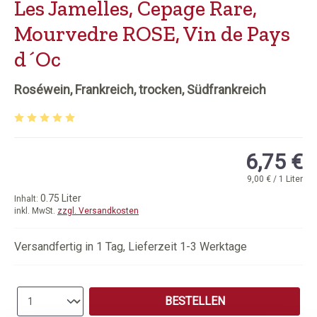
Les Jamelles, Cepage Rare,
Mourvedre ROSE, Vin de Pays
d´Oc
Roséwein, Frankreich, trocken, Südfrankreich
Durchschnittliche Bewertung von 5 von 5 Sternen
6,75 €
9,00 € / 1 Liter
0.75 Liter
Inhalt:
inkl. MwSt.
zzgl. Versandkosten
Versandfertig in 1 Tag, Lieferzeit 1-3 Werktage
Produkt Anzahl: Gib den gewünschten Wert e
BESTELLEN