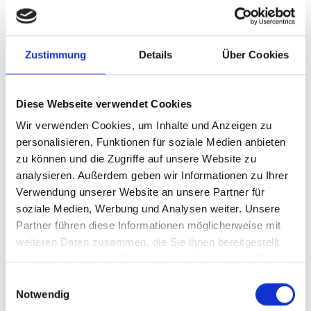
Steckbrief
Zustimmung
Details
Über Cookies
Beschreibung
Durchschnittliche Nährwerte pro 100 ml
Diese Webseite verwendet Cookies
Bewertungen
Wir verwenden Cookies, um Inhalte und Anzeigen zu
personalisieren, Funktionen für soziale Medien anbieten
zu können und die Zugriffe auf unsere Website zu
analysieren. Außerdem geben wir Informationen zu Ihrer
Verwendung unserer Website an unsere Partner für
Ähnliche Artikel
soziale Medien, Werbung und Analysen weiter. Unsere
Partner führen diese Informationen möglicherweise mit
weiteren Daten zusammen, die Sie ihnen bereitgestellt
haben oder die sie im Rahmen Ihrer Nutzung der Dienste
Produktgalerie überspringen
gesammelt haben.
Einwilligungsauswahl
Young Poets, Allday
Notwendig
Rosé halbtrocken,