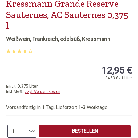
Kressmann Grande Reserve
Sauternes, AC Sauternes 0,375
l
Weißwein, Frankreich, edelsüß, Kressmann
Durchschnittliche Bewertung von 4.86 von 5 Sternen
12,95 €
34,53 € / 1 Liter
0.375 Liter
Inhalt:
inkl. MwSt.
zzgl. Versandkosten
Versandfertig in 1 Tag, Lieferzeit 1-3 Werktage
Produkt Anzahl: Gib den gewünschten Wert e
BESTELLEN