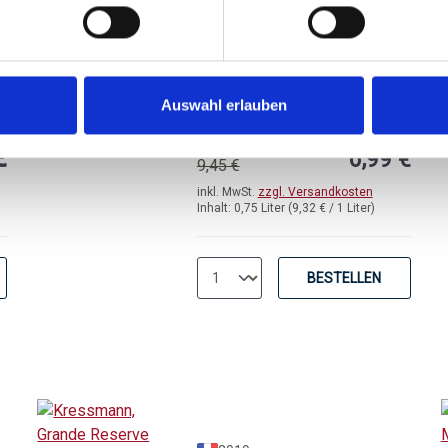
Nektart Wine,
Bordeaux Superieur AC
trocken
Auswahl erlauben
von 5 von 5 Sternen
Durchschnittliche Bewertung von 5 
UVP
€
6,99 €
9,45 €
inkl. MwSt.
zzgl. Versandkosten
Inhalt:
0,75 Liter
(9,32 € / 1 Liter)
BESTELLEN