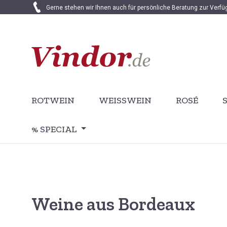
Gerne stehen wir Ihnen auch für persönliche Beratung zur Verf
 Hauptinhalt springen
Zur Suche springen
Zur Hauptnavigation springen
ROTWEIN
WEISSWEIN
ROSÉ
% SPECIAL
Weine aus Bordeaux