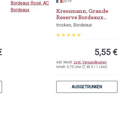
2019
Kressmann, Grande
Reserve Bordeaux
Rosé, AC Bordeaux
trocken, Bordeaux
von 5 von 5 Sternen
Durchschnittliche Bewertung von 5 
€
5,55 €
inkl. MwSt.
zzgl. Versandkosten
Inhalt:
0,75 Liter
(7,40 € / 1 Liter)
AUSGETRUNKEN