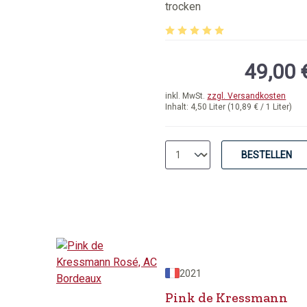
original Holzkiste
trocken
Durchschnittliche Bewertung 
49,00 
inkl. MwSt.
zzgl. Versandkosten
Inhalt:
4,50 Liter
(10,89 € / 1 Liter)
BESTELLEN
2021
Pink de Kressmann