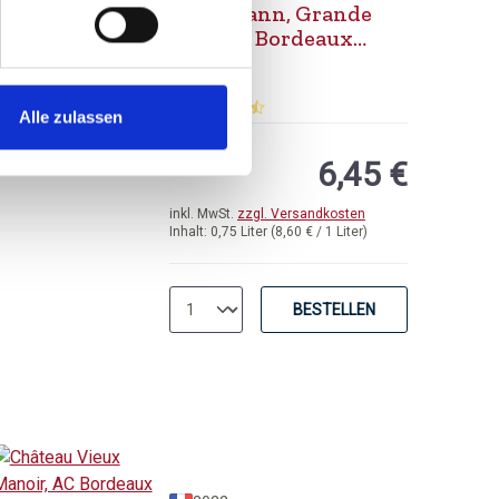
Kressmann, Grande
Reserve Bordeaux
Rouge, AC Bordeaux
trocken
Alle zulassen
von 5 Sternen
Durchschnittliche Bewertung von 4.67 von 
6,45 €
inkl. MwSt.
zzgl. Versandkosten
Inhalt:
0,75 Liter
(8,60 € / 1 Liter)
BESTELLEN