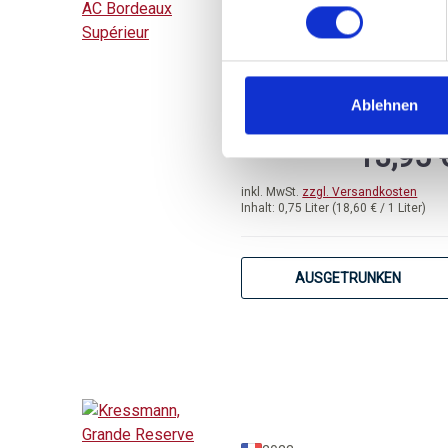
2019er Chateau Croix-
Mouton LIMITED
EDITION, AC Bordeaux
trocken
Supérieur
Ablehnen
Durchschnittliche Bewertung 
13,95 
inkl. MwSt.
zzgl. Versandkosten
Inhalt:
0,75 Liter
(18,60 € / 1 Liter)
AUSGETRUNKEN