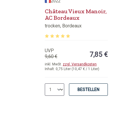
2022
Château Vieux Manoir,
AC Bordeaux
trocken, Bordeaux
von 5 Sternen
Durchschnittliche Bewertung von 5 von 5 
UVP
7,85 €
9,60 €
inkl. MwSt.
zzgl. Versandkosten
Inhalt:
0,75 Liter
(10,47 € / 1 Liter)
BESTELLEN