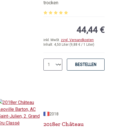
6er original Holzkiste
trocken
von 5 Sternen
Durchschnittliche Bewertung von 5 von 5 
44,44 €
inkl. MwSt.
zzgl. Versandkosten
Inhalt:
4,50 Liter
(9,88 € / 1 Liter)
BESTELLEN
2018
2018er Château