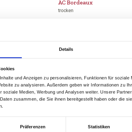
AC Bordeaux
trocken
von 5 von 5 Sternen
Durchschnittliche Bewertung von 4.5
€
ab 5,49 €
inkl. MwSt.
zzgl. Versandkosten
Details
Inhalt:
0,75 Liter
(7,32 € / 1 Liter)
Cookies
ZUM PRODUKT
nhalte und Anzeigen zu personalisieren, Funktionen für soziale
Website zu analysieren. Außerdem geben wir Informationen zu I
r soziale Medien, Werbung und Analysen weiter. Unsere Partner
 Daten zusammen, die Sie ihnen bereitgestellt haben oder die s
n.
2015
Präferenzen
Statistiken