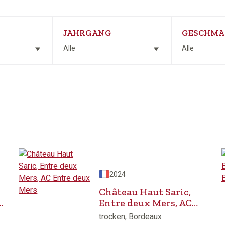
JAHRGANG
GESCHMA
Alle
Alle
2024
Château Haut Saric,
C
Entre deux Mers, AC
Entre deux Mers
trocken, Bordeaux