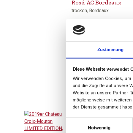
Rosé, AC Bordeaux
trocken, Bordeaux
Durchschnittliche Bewertung 
6,99 
inkl. MwSt.
zzgl. Versandkosten
Zustimmung
Inhalt:
0,75 Liter
(9,32 € / 1 Liter)
Diese Webseite verwendet 
AUSGETRUNKEN
Wir verwenden Cookies, um I
und die Zugriffe auf unsere 
Website an unsere Partner fü
möglicherweise mit weiteren
der Dienste gesammelt habe
Einwilligungsauswahl
2019
Notwendig