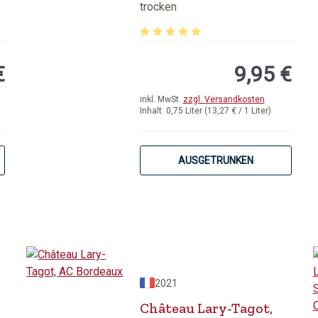
Bordeaux
trocken
von 5 von 5 Sternen
Durchschnittliche Bewertung von 5 
€
9,95 €
inkl. MwSt.
zzgl. Versandkosten
Inhalt:
0,75 Liter
(13,27 € / 1 Liter)
AUSGETRUNKEN
2021
Château Lary-Tagot,