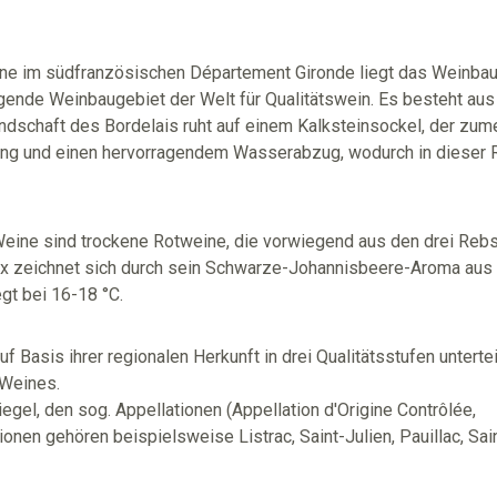
e im südfranzösischen Département Gironde liegt das Weinbau
ende Weinbaugebiet der Welt für Qualitätswein. Es besteht aus 
 Landschaft des Bordelais ruht auf einem Kalksteinsockel, der z
lung und einen hervorragendem Wasserabzug, wodurch in dieser R
ine sind trockene Rotweine, die vorwiegend aus den drei Rebs
ux zeichnet sich durch sein Schwarze-Johannisbeere-Aroma aus 
gt bei 16-18 °C.
Basis ihrer regionalen Herkunft in drei Qualitätsstufen unterte
 Weines.
iegel, den sog. Appellationen (Appellation d'Origine Contrôlée,
ionen gehören beispielsweise Listrac, Saint-Julien, Pauillac, Sai