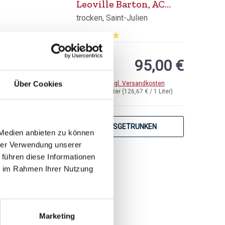
Leoville Barton, AC
Saint-Julien, 2. Grand
trocken, Saint-Julien
Cru Classé
 von 5 Sternen
Durchschnittliche Bewertung von 5 von 5 
95,00 €
inkl. MwSt.
zzgl. Versandkosten
Über Cookies
Inhalt:
0,75 Liter
(126,67 € / 1 Liter)
AUSGETRUNKEN
 Medien anbieten zu können
hrer Verwendung unserer
 führen diese Informationen
ie im Rahmen Ihrer Nutzung
2023
Marketing