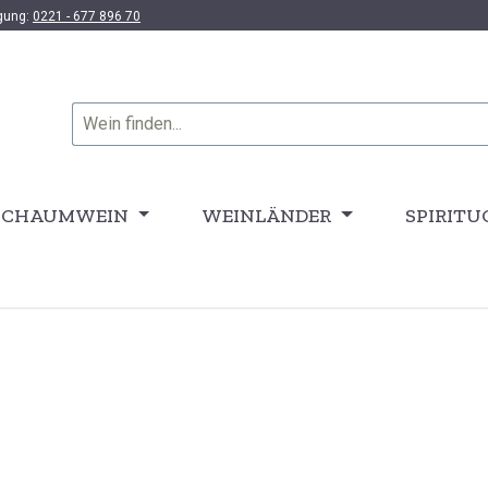
ügung:
0221 - 677 896 70
SCHAUMWEIN
WEINLÄNDER
SPIRITU