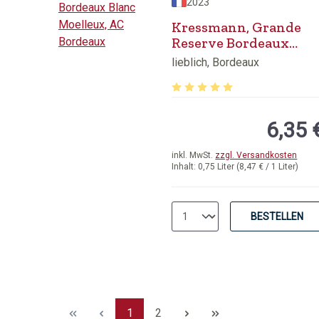
2023
Kressmann, Grande
Reserve Bordeaux
Blanc Moelleux, AC
lieblich, Bordeaux
Bordeaux
Durchschnittliche Bewertung 
6,35 
inkl. MwSt.
zzgl. Versandkosten
Inhalt:
0,75 Liter
(8,47 € / 1 Liter)
BESTELLEN
Seite
Seite
1
2