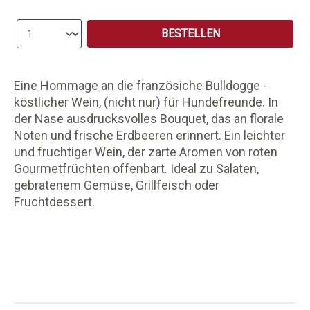
Produkt Anzahl: Gib den gewünschten Wert e
BESTELLEN
Eine Hommage an die französiche Bulldogge -
köstlicher Wein, (nicht nur) für Hundefreunde. In
der Nase ausdrucksvolles Bouquet, das an florale
Noten und frische Erdbeeren erinnert. Ein leichter
und fruchtiger Wein, der zarte Aromen von roten
Gourmetfrüchten offenbart. Ideal zu Salaten,
gebratenem Gemüse, Grillfeisch oder
Fruchtdessert.