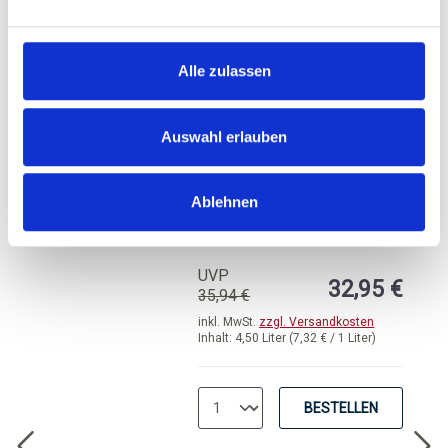
BESTELLEN
Alle zulassen
Auswahl erlauben
6 Flaschen 0,75 l Gallo
Family Vineyards,
Grenache Rose,
Ablehnen
Kalifornien
Durchschnittliche Bewertung von 3.
UVP
32,95 €
35,94 €
inkl. MwSt.
zzgl. Versandkosten
Inhalt:
4,50 Liter
(7,32 € / 1 Liter)
BESTELLEN