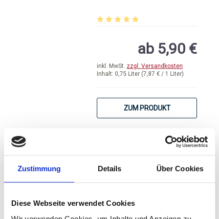
Durchschnittliche Bewertung von 5 
ab 5,90 €
inkl. MwSt.
zzgl. Versandkosten
Inhalt:
0,75 Liter
(7,87 € / 1 Liter)
ZUM PRODUKT
Voiturette, Grenache
Rosé, VDT
Zustimmung
Details
Über Cookies
Diese Webseite verwendet Cookies
Durchschnittliche Bewertung von 5 
Wir verwenden Cookies, um Inhalte und Anzeigen zu