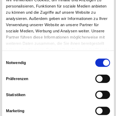
6,75 €
personalisieren, Funktionen für soziale Medien anbieten
zu können und die Zugriffe auf unsere Website zu
inkl. MwSt.
zzgl. Versandkosten
Inhalt:
0,75 Liter
(9,00 € / 1 Liter)
analysieren. Außerdem geben wir Informationen zu Ihrer
Verwendung unserer Website an unsere Partner für
soziale Medien, Werbung und Analysen weiter. Unsere
BESTELLEN
Partner führen diese Informationen möglicherweise mit
weiteren Daten zusammen, die Sie ihnen bereitgestellt
haben oder die sie im Rahmen Ihrer Nutzung der Dienste
gesammelt haben.
Einwilligungsauswahl
Manz, LOVE + SWEET,
Notwendig
Weissweincuvée
mild, QbA
Rheinhessen
Präferenzen
Durchschnittliche Bewertung von 5 
7,90 €
Statistiken
inkl. MwSt.
zzgl. Versandkosten
Inhalt:
0,75 Liter
(10,53 € / 1 Liter)
Marketing