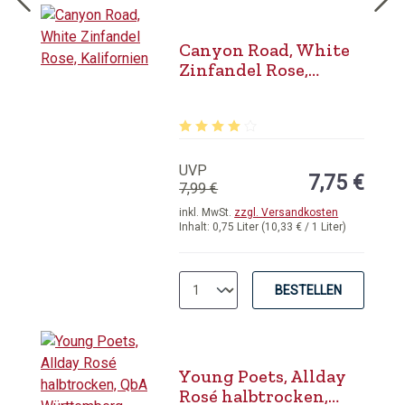
Canyon Road, White
Zinfandel Rose,
Kalifornien
Durchschnittliche Bewertung von 4 
UVP
7,75 €
7,99 €
inkl. MwSt.
zzgl. Versandkosten
Inhalt:
0,75 Liter
(10,33 € / 1 Liter)
BESTELLEN
Young Poets, Allday
Rosé halbtrocken,