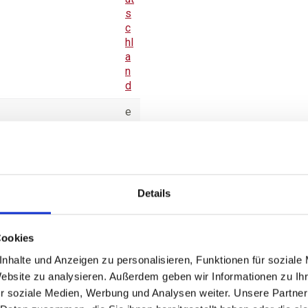
s
c
hl
a
n
d
e
nt
h
äl
t
S
Details
ul
fit
e
Cookies
H
nhalte und Anzeigen zu personalisieren, Funktionen für soziale
el
Website zu analysieren. Außerdem geben wir Informationen zu I
le
r soziale Medien, Werbung und Analysen weiter. Unsere Partner
s