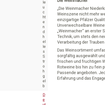
Die Weinmacher
le
u
„Die Weinmacher Niederki
c
Weinszene nicht mehr wegz
ht
einzigartige Pfälzer Quali
e
Unverwechselbare Weine u
n
„Weinmacher“ an erster S
d
Technik, um stets den ne
h
el
Verarbeitung der Trauben
le
Das Weinsortiment umfass
s
sorgfältig ausgewählt und
S
frischen und fruchtigen 
tr
o
Rotweine bis hin zu fein
h
Passende angeboten. Jede
g
Erfahrung und das Engage
el
b
D
e
ut