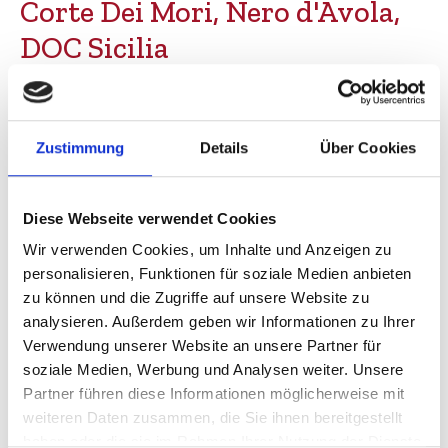
Corte Dei Mori, Nero d'Avola,
DOC Sicilia
Rotwein, Italien, trocken
Zustimmung
Details
Über Cookies
Durchschnittliche Bewertung von 3.78 von 5 Sternen
Anzahl
Stückpreis
Grundpreis
Bis
5
6,80 €
9,07 € / 1 Liter
Diese Webseite verwendet Cookies
Wir verwenden Cookies, um Inhalte und Anzeigen zu
Bis
11
6,55 €
8,73 € / 1 Liter
personalisieren, Funktionen für soziale Medien anbieten
Ab
12
5,99 €
7,99 € / 1 Liter
zu können und die Zugriffe auf unsere Website zu
analysieren. Außerdem geben wir Informationen zu Ihrer
Verwendung unserer Website an unsere Partner für
0.75 Liter
Inhalt:
soziale Medien, Werbung und Analysen weiter. Unsere
inkl. MwSt.
zzgl. Versandkosten
Partner führen diese Informationen möglicherweise mit
weiteren Daten zusammen, die Sie ihnen bereitgestellt
Versandfertig in 1 Tag, Lieferzeit 1-3 Werktage
haben oder die sie im Rahmen Ihrer Nutzung der Dienste