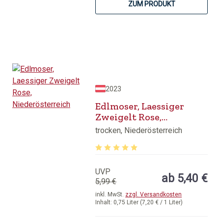
ZUM PRODUKT
2023
Edlmoser, Laessiger
Zweigelt Rose,
Niederösterreich
trocken, Niederösterreich
Durchschnittliche Bewertung von 5 v
UVP
ab 5,40 €
5,99 €
inkl. MwSt.
zzgl. Versandkosten
Inhalt:
0,75 Liter
(7,20 € / 1 Liter)