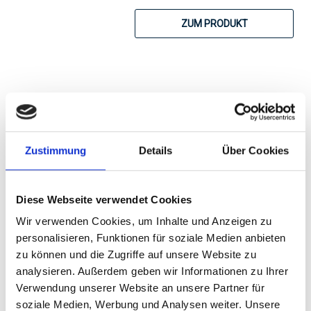
ZUM PRODUKT
2024
Zustimmung
Details
Über Cookies
Weingut Pfaffl,
Zweigelt vom Haus,
Niederösterreich
Diese Webseite verwendet Cookies
trocken
Wir verwenden Cookies, um Inhalte und Anzeigen zu
personalisieren, Funktionen für soziale Medien anbieten
Durchschnittliche Bewertung von 5 v
zu können und die Zugriffe auf unsere Website zu
UVP
8,50 €
analysieren. Außerdem geben wir Informationen zu Ihrer
9,49 €
Verwendung unserer Website an unsere Partner für
inkl. MwSt.
zzgl. Versandkosten
soziale Medien, Werbung und Analysen weiter. Unsere
Inhalt:
0,75 Liter
(11,33 € / 1 Liter)