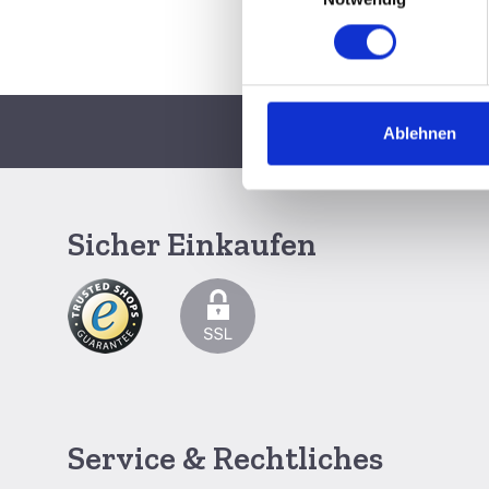
Ablehnen
Schnelle Lieferun
Sicher Einkaufen
Service & Rechtliches