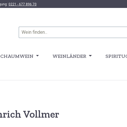
ügung:
0221 - 677 896 70
SCHAUMWEIN
WEINLÄNDER
SPIRITU
rich Vollmer