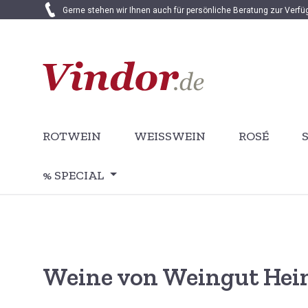
Gerne stehen wir Ihnen auch für persönliche Beratung zur Verf
 Hauptinhalt springen
Zur Suche springen
Zur Hauptnavigation springen
ROTWEIN
WEISSWEIN
ROSÉ
% SPECIAL
Weine von Weingut Hein