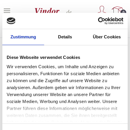
Zum Hauptinhalt springen
0
Zustimmung
Details
Über Cookies
Diese Webseite verwendet Cookies
Weine von VIÑA TACAMA
Wir verwenden Cookies, um Inhalte und Anzeigen zu
personalisieren, Funktionen für soziale Medien anbieten
zu können und die Zugriffe auf unsere Website zu
analysieren. Außerdem geben wir Informationen zu Ihrer
PRODUKTE FILTERN
Verwendung unserer Website an unsere Partner für
soziale Medien, Werbung und Analysen weiter. Unsere
Partner führen diese Informationen möglicherweise mit
Keine Produkte gefunden.
weiteren Daten zusammen, die Sie ihnen bereitgestellt
haben oder die sie im Rahmen Ihrer Nutzung der Dienste
gesammelt haben.