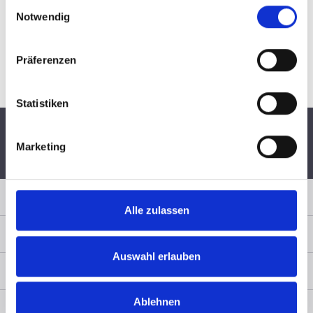
Einwilligungsauswahl
Notwendig
Präferenzen
Statistiken
Marketing
Schnelle Lieferung per
6 Monate
Persönliche
DHL
Widerrufsrecht
Fachberatung
Sicher Einkaufen
Alle zulassen
Zahlungsart
Auswahl erlauben
Service & Rechtliches
Ablehnen
Kontakt