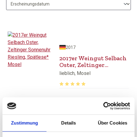
2017
2017er Weingut Selbach
Oster, Zeltinger
Sonnenuhr Riesling,
lieblich, Mosel
Spätlese* Mosel
Durchschnittliche Bewertung von 5 v
18,95 €
inkl. MwSt.
zzgl. Versandkosten
Inhalt:
0,75 Liter
(25,27 € / 1 Liter)
Zustimmung
Details
Über Cookies