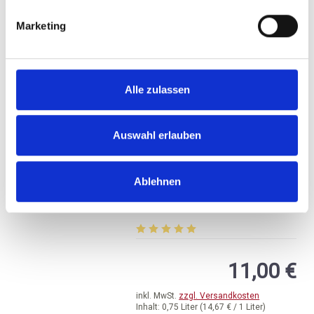
AUSGETRUNKEN
Marketing
Alle zulassen
Auswahl erlauben
2018
Weingut Selbach Oster,
Ablehnen
Zeltinger Riesling
Kabinett trocken, Mosel
trocken, Mosel
Durchschnittliche Bewertung von 5 v
11,00 €
inkl. MwSt.
zzgl. Versandkosten
Inhalt:
0,75 Liter
(14,67 € / 1 Liter)