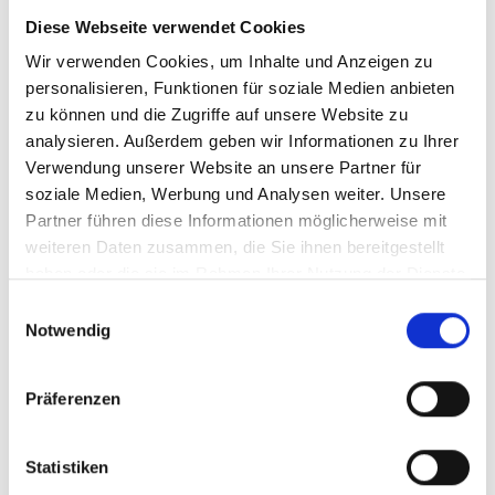
BESTELLEN
Diese Webseite verwendet Cookies
Wir verwenden Cookies, um Inhalte und Anzeigen zu
personalisieren, Funktionen für soziale Medien anbieten
zu können und die Zugriffe auf unsere Website zu
analysieren. Außerdem geben wir Informationen zu Ihrer
Verwendung unserer Website an unsere Partner für
soziale Medien, Werbung und Analysen weiter. Unsere
2016
Partner führen diese Informationen möglicherweise mit
2016er Weingut Selbach
weiteren Daten zusammen, die Sie ihnen bereitgestellt
Oster, Zeltinger
haben oder die sie im Rahmen Ihrer Nutzung der Dienste
Sonnenuhr Riesling,
lieblich, Mosel
gesammelt haben.
Einwilligungsauswahl
Spätlese Mosel
Notwendig
Durchschnittliche Bewertung von 5 v
17,50 €
Präferenzen
inkl. MwSt.
zzgl. Versandkosten
Inhalt:
0,75 Liter
(23,33 € / 1 Liter)
Statistiken