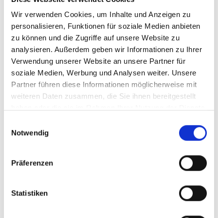
Wir verwenden Cookies, um Inhalte und Anzeigen zu
personalisieren, Funktionen für soziale Medien anbieten
zu können und die Zugriffe auf unsere Website zu
analysieren. Außerdem geben wir Informationen zu Ihrer
Verwendung unserer Website an unsere Partner für
soziale Medien, Werbung und Analysen weiter. Unsere
2019
Partner führen diese Informationen möglicherweise mit
2019er Poggio Antico,
weiteren Daten zusammen, die Sie ihnen bereitgestellt
Brunello di Montalcino,
haben oder die sie im Rahmen Ihrer Nutzung der Dienste
DOCG Toscana
trocken, Montalcino
gesammelt haben.
Einwilligungsauswahl
Notwendig
Durchschnittliche Bewertung von 5 v
56,00 €
Präferenzen
inkl. MwSt.
zzgl. Versandkosten
Inhalt:
0,75 Liter
(74,67 € / 1 Liter)
Statistiken