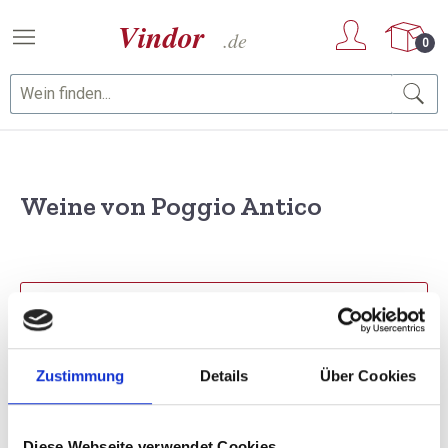
Zum Hauptinhalt springen
0
Weine von Poggio Antico
PRODUKTE FILTERN
Zustimmung
Details
Über Cookies
1 Artikel gefunden
Sortierung
Diese Webseite verwendet Cookies