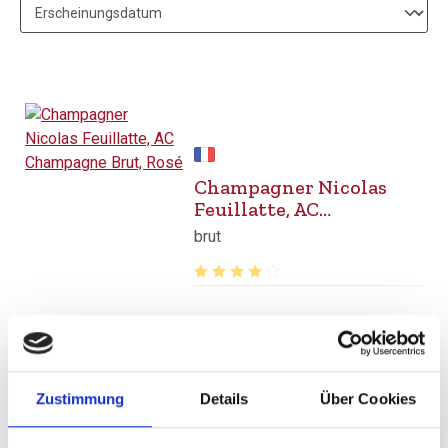
Champagner Nicolas
Feuillatte, AC
Champagne Brut, Rosé
brut
Durchschnittliche Bewertung von 4 v
36,95 €
inkl. MwSt.
zzgl. Versandkosten
Inhalt:
0,75 Liter
(49,27 € / 1 Liter)
Zustimmung
Details
Über Cookies