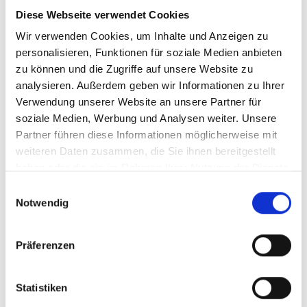
AUSGETRUNKEN
Diese Webseite verwendet Cookies
Wir verwenden Cookies, um Inhalte und Anzeigen zu
personalisieren, Funktionen für soziale Medien anbieten
zu können und die Zugriffe auf unsere Website zu
analysieren. Außerdem geben wir Informationen zu Ihrer
Verwendung unserer Website an unsere Partner für
soziale Medien, Werbung und Analysen weiter. Unsere
2006
Partner führen diese Informationen möglicherweise mit
Champagner Nicolas
weiteren Daten zusammen, die Sie ihnen bereitgestellt
Feuillatte, Cuvée de
haben oder die sie im Rahmen Ihrer Nutzung der Dienste
Prestige Palmes d´Or,
brut
gesammelt haben.
Einwilligungsauswahl
AC Champagne Brut, in
Notwendig
Geschenkpackung
Durchschnittliche Bewertung von 5 v
110,00 €
Präferenzen
inkl. MwSt.
zzgl. Versandkosten
Inhalt:
0,75 Liter
(146,67 € / 1 Liter)
Statistiken