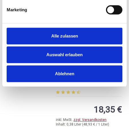
AUSGETRUNKEN
Marketing
Alle zulassen
Auswahl erlauben
0,375-l-Fl. Champagner
Nicolas Feuillatte, AC
Ablehnen
Champagne Brut - halbe
brut
Flasche
Durchschnittliche Bewertung von 4.2
18,35 €
inkl. MwSt.
zzgl. Versandkosten
Inhalt:
0,38 Liter
(48,93 € / 1 Liter)